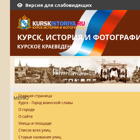
Версия для слабовидящих
КУРСК, ИСТОРИЯ И ФОТОГРАФ
КУРСКОЕ КРАЕВЕДЕНИЕ
Главная страница
МЕНЮ
Курск - Город воинской славы
О городе
О сайте
Улицы и площади
Список всех улиц
Старые названия улиц