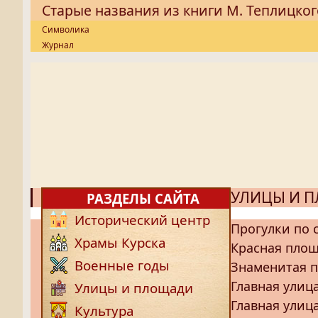
Старые названия из книги М. Теплицког
Символика
Журнал
УЛИЦЫ И 
РАЗДЕЛЫ САЙТА
Исторический центр
Прогулки по 
Храмы Курска
Красная пло
Военные годы
Знаменитая п
Главная улица
Улицы и площади
Главная улица
Культура