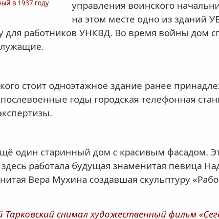
ый в 1937 году
управления воинского начальни
на этом месте одно из зданий 
у для работников УНКВД. Во время войны дом сг
служащие.
ького стоит одноэтажное здание ранее принад
в послевоенные годы городская телефонная ста
экспертизы.
ещё один старинный дом с красивым фасадом. 
а здесь работала будущая знаменитая певица На
енитая Вера Мухина создавшая скульптуру «Раб
ей Тарковский снимал художественный фильм «Сег