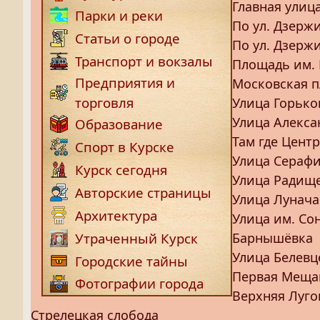
Главная улица
Парки и реки
По ул. Дзержи
Статьи о городе
По ул. Дзержи
Транспорт и вокзалы
Площадь им. 
Предприятия и
Московская 
торговля
Улица Горько
Улица Алекса
Образование
Там где Цент
Спорт в Курске
Улица Серафи
Курск сегодня
Улица Радищ
Авторские страницы
Улица Лунача
Архитектура
Улица им. Со
Барнышёвка
Утраченный Курск
Улица Белевц
Городские тайны
Первая Меща
Фотографии города
Верхняя Луго
Стрелецкая слобода