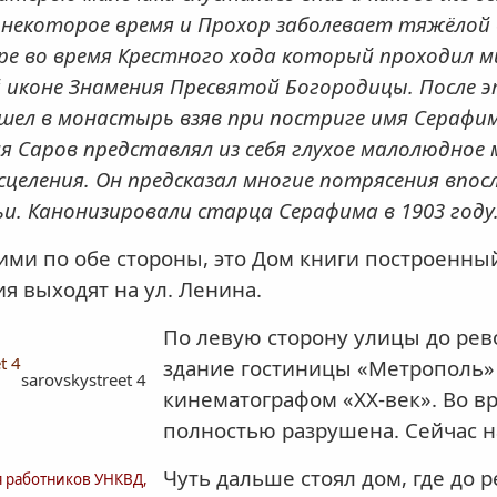
 некоторое время и Прохор заболевает тяжёлой 
оре во время Крестного хода который проходил
иконе Знамения Пресвятой Богородицы. После эт
шел в монастырь взяв при постриге имя Серафим
я Саров представлял из себя глухое малолюдное
сцеления. Он предсказал многие потрясения впо
ьи. Канонизировали старца Серафима в 1903 году
ми по обе стороны, это Дом книги построенный
ия выходят на ул. Ленина.
По левую сторону улицы до рев
здание гостиницы «Метрополь» 
sarovskystreet 4
кинематографом «ХХ-век». Во 
полностью разрушена. Сейчас н
Чуть дальше стоял дом, где до
 работников УНКВД,