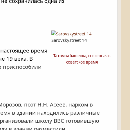
 не сохранилась одна из
Sarovskystreet 14
 настоящее время
Та самая башенка, снесённая в
е 19 века. В
советское время
е приспособили
розов, поэт Н.Н. Асеев, нарком в
время в здании находились различные
 организовали школу ВВС готовившую
оду в здании разместили