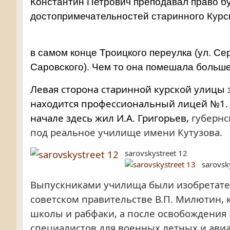
Константин Петрович преподавал право 
достопримечательностей старинного Курс
в самом конце Троицкого переулка (ул. С
Саровского). Чем то она помешала большев
Левая сторона старинной курской улицы 
находится профессиональный лицей №1. З
начале здесь жил И.А. Григорьев,
губернс
под реальное училище имени Кутузова.
sarovskystreet 12
sarovsk
Выпускниками училища были изобретатель
советском правительстве В.П. Милютин, 
школы и рабфаки, а после освобождения 
специалистов для военных летных и авиа