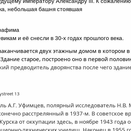
будущему императору Александру
III
. К сожалению
ка, небольшая башня стоявшая
ерафима
икам и её снесли в 30-х годах прошлого века.
заканчивается двух этажным домом в котором в
дание старое, построено оно в первой половин
кий предводитель дворянства после чего здани
ystreet 13
 А.Г. Уфимцев, полярный исследователь Н.В. Мо
конечно расстрелянный в 1937-м. В советское 
Курска от оккупации здесь, в ноябре 1943 года
ционно-технических училищ. Наконец в 1955 г