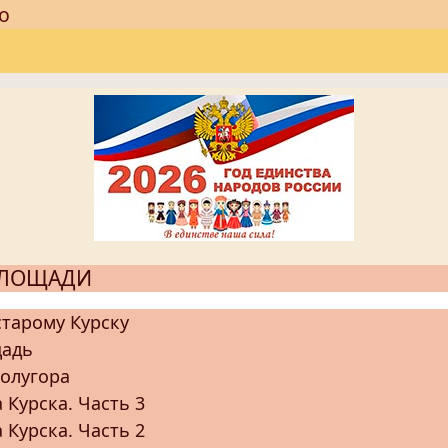
о
ПЛОЩАДИ
старому Курску
щадь
олугора
 Курска. Часть 3
 Курска. Часть 2