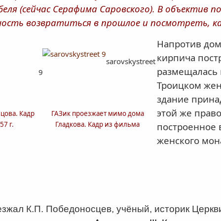
ебеля (сейчас Серафима Саровского). В объектив 
сть возвратиться в прошлое и посмотреть, как 
Напротив дома
кирпича пост
sarovskystreet
размещалась 
9
Троицком жен
здание прина
этой же прав
цова. Кадр
ГАЗик проезжает мимо дома
57 г.
Гладкова. Кадр из фильма
построенное 
женского мон
езжал К.П. Победоносцев, учёный, историк Церкв