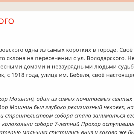
ОГО
вского одна из самых коротких в городе. Своё 
го склона на пересечении с ул. Володарского. Не
есными домами и незаурядными людьми судьба
, с 1918 года, улица им. Бебеля, своё настояще
охор Мошнин), один из самых почитаемых святых 
Исидор Мошнин был глубоко религиозный человек, 
рти строительством собора стала заниматься е
колокольни собора 7-летний Прохор оступившись
атерью мальчика спустились вниз и каково же бы