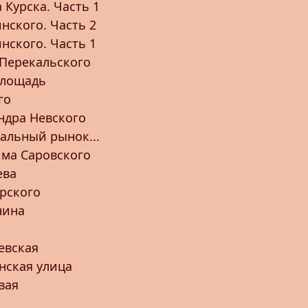
 Курска. Часть 1
нского. Часть 2
нского. Часть 1
Перекальского
площадь
го
ндра Невского
ральный рынок...
ма Саровского
ева
рского
нина
евская
нская улица
вая