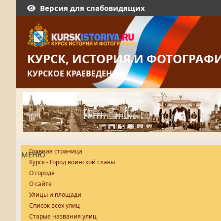
Версия для слабовидящих
КУРСК, ИСТОРИЯ И ФОТОГРАФ
КУРСКОЕ КРАЕВЕДЕНИЕ
Главная страница
МЕНЮ
Курск - Город воинской славы
О городе
О сайте
Улицы и площади
Список всех улиц
Старые названия улиц