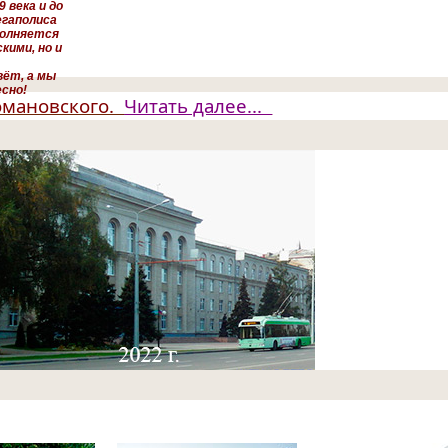
 века и до
егаполиса
полняется
ими, но и
вёт, а мы
сно!
Романовского.
Читать далее...