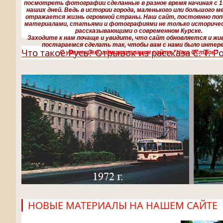
посмотреть фотографии сделанные в разное время начиная с 19
наших дней. Ведь в истории города, маленького или большого м
отражается жизнь огромной страны. Наш сайт, постоянно по
материалами, статьями и фотографиями не только историческ
рассказывающими о современном Курске.
Заходите к нам почаще и увидите, что сайт обновляется и жи
постараемся сделать так, чтобы вам с нами было интере
Что такое Русь? Отрывок из рассказа С. Т. 
С уважением, администрация сайта "Наш Остров"
НОВЫЕ МАТЕРИАЛЫ НА НАШЕМ САЙТЕ