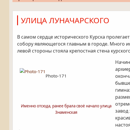
УЛИЦА ЛУНАЧАРСКОГО
В самом сердце исторического Курска пролегае
собору являющегося главным в городе. Много и
левой стороны стояла крепостная стена курског
Начин
архие
Photo-171
оконч
бывше
гимна
разме
отрем
Именно отсюда, ранее брала своё начало улица
завод
Знаменская
краси
насто