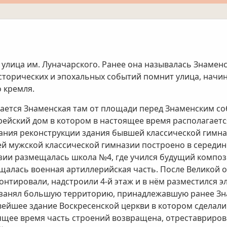
т улица им. Луначарского. Ранее она называлась Знаме
сторических и эпохальных событий помнит улица, начин
о кремля.
ается Знаменская там от площади перед Знаменским со
рейский дом в котором в настоящее время располагаетс
ания реконструкции здания бывшей классической гимна
й мужской классической гимназии построено в середине
зии размещалась школа №4, где учился будущий компози
щалась военная артиллерийская часть. После Великой 
онтировали, надстроили 4-й этаж и в нём разместился э
 занял большую территорию, принадлежавшую ранее Зн
вейшее здание Воскресенской церкви в котором сделали 
ящее время часть строений возвращена, отреставрирова