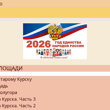
о
ПЛОЩАДИ
старому Курску
щадь
олугора
 Курска. Часть 3
 Курска. Часть 2