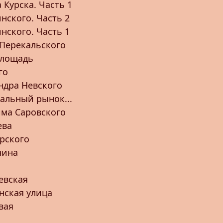
 Курска. Часть 1
нского. Часть 2
нского. Часть 1
Перекальского
площадь
го
ндра Невского
ральный рынок...
ма Саровского
ева
рского
нина
евская
нская улица
вая