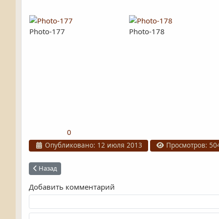
Photo-177
Photo-178
0
Информация о материале
Опубликовано: 12 июля 2013
Просмотров: 50
Предыдущий: Улица Горького
Назад
Добавить комментарий
Текст комментария