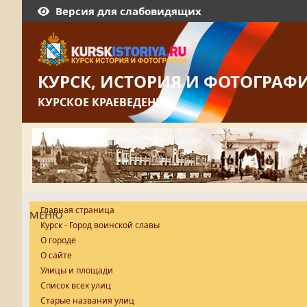
Версия для слабовидящих
КУРСК, ИСТОРИЯ И ФОТОГРАФ
КУРСКОЕ КРАЕВЕДЕНИЕ
Главная страница
МЕНЮ
Курск - Город воинской славы
О городе
О сайте
Улицы и площади
Список всех улиц
Старые названия улиц