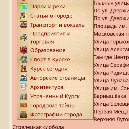
Главная улица
Парки и реки
По ул. Дзержи
Статьи о городе
По ул. Дзержи
Транспорт и вокзалы
Площадь им. 
Предприятия и
Московская 
торговля
Улица Горько
Улица Алекса
Образование
Там где Цент
Спорт в Курске
Улица Серафи
Курск сегодня
Улица Радищ
Авторские страницы
Улица Лунача
Архитектура
Улица им. Со
Барнышёвка
Утраченный Курск
Улица Белевц
Городские тайны
Первая Меща
Фотографии города
Верхняя Луго
Стрелецкая слобода