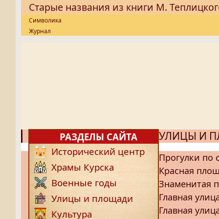
Старые названия из книги М. Теплицког
Символика
Журнал
УЛИЦЫ И 
РАЗДЕЛЫ САЙТА
Исторический центр
Прогулки по 
Храмы Курска
Красная пло
Военные годы
Знаменитая п
Главная улица
Улицы и площади
Главная улица
Культура