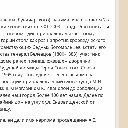
не им. Луначарского), занимали в основном 2-х
кие известия» от 3.01.2003 г. подробно описаны
под номером один принадлежал известному
который стоял как раз напротив краеведческого
транствующих бедных богомольцев, кстати его
тва генерал Белевцов (1800-1883), участник
м доме ранее принадлежавшем дворянки
 будущей лётчицы Героя Советского Союза
в 1995 году. Последние снесённые дома на
революции принадлежавший вдове купца М.И.
ижным магазином К. Ивановой до революции
ядел наш город более 100 лет назад. Далее по
айний дом на углу с ул. Ендовищенской от
анцу.
ие, ей дали имя наркома просвещения А.В.