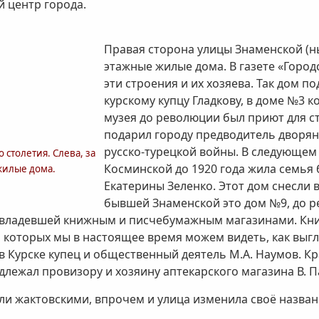
 центр города.
Правая сторона улицы Знаменской (ны
этажные жилые дома. В газете «Городс
эти строения и их хозяева. Так дом 
курскому купцу Гладкову, в доме №3 
музея до революции был приют для с
подарил городу предводитель дворянс
русско-турецкой войны. В следующе
 столетия. Слева, за
Косминской до 1920 года жила семья
жилые дома.
Екатерины Зеленко. Этот дом снесли 
бывшей Знаменской это дом №9, до 
й владевшей книжным и писчебумажным магазинами. Кн
а которых мы в настоящее время можем видеть, как выгл
в Курске купец и общественный деятель М.А. Наумов. Кр
лежал провизору и хозяину аптекарского магазина В. П
и жактовскими, впрочем и улица изменила своё назван