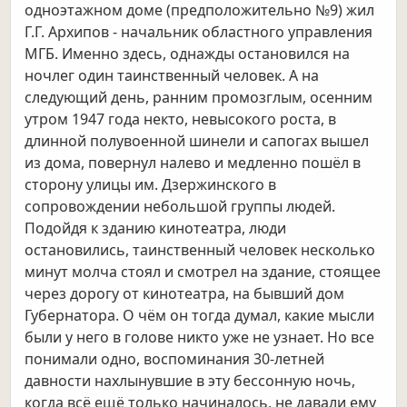
одноэтажном доме (предположительно №9)
жил
Г.Г. Архипов - начальник областного управления
МГБ. Именно здесь, однажды остановился на
ночлег один таинственный
человек. А на
следующий день, ранним промозглым, осенним
утром 1947 года некто, невысокого роста, в
длинной полувоенной
шинели и сапогах вышел
из дома, повернул налево и медленно пошёл в
сторону улицы им. Дзержинского в
сопровождении
небольшой группы людей.
Подойдя к зданию кинотеатра, люди
остановились, таинственный человек несколько
минут молча
стоял и смотрел на здание, стоящее
через дорогу от кинотеатра, на бывший дом
Губернатора. О чём он тогда думал, какие
мысли
были у него в голове никто уже не узнает. Но все
понимали одно, воспоминания 30-летней
давности нахлынувшие в эту
бессонную ночь,
когда всё ещё только начиналось, не давали ему