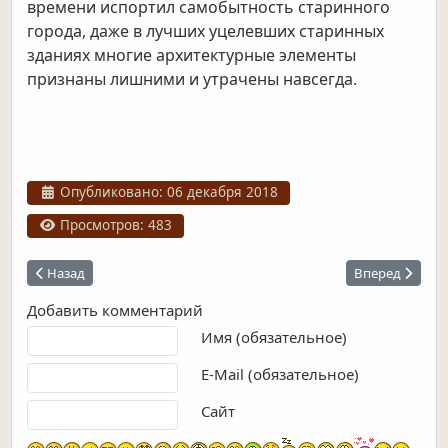
времени испортил самобытность старинного
города, даже в лучших уцелевших старинных
зданиях многие
архитектурные элементы
признаны лишними и утрачены навсегда.
Информация о материале
Опубликовано: 06 декабря 2018
Просмотров: 483
Предыдущий: Стрелецкая слобода
Следующий: У
Назад
Вперед
Добавить комментарий
Текст комментария
Имя (обязательное)
E-Mail (обязательное)
Сайт