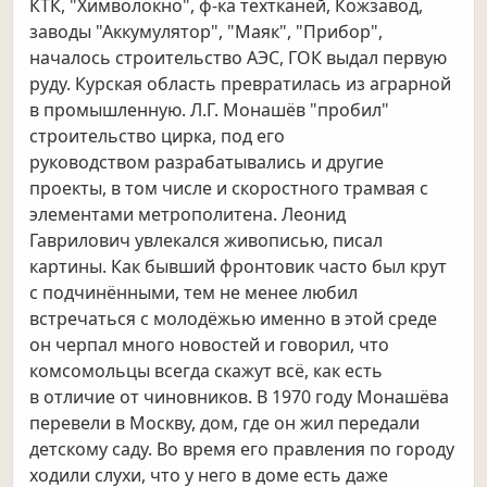
КТК, "Химволокно", ф-ка техтканей,
Кожзавод,
заводы "Аккумулятор", "Маяк", "Прибор",
началось строительство АЭС, ГОК выдал первую
руду. Курская область
превратилась из аграрной
в промышленную. Л.Г. Монашёв "пробил"
строительство цирка, под его
руководством
разрабатывались и другие
проекты, в том числе и скоростного трамвая с
элементами метрополитена. Леонид
Гаврилович
увлекался живописью, писал
картины. Как бывший фронтовик часто был крут
с подчинёнными, тем не менее любил
встречаться
с молодёжью именно в этой среде
он черпал много новостей и говорил, что
комсомольцы всегда скажут всё, как есть
в
отличие от чиновников. В 1970 году Монашёва
перевели в Москву, дом, где он жил передали
детскому саду. Во время его
правления по городу
ходили слухи, что у него в доме есть даже