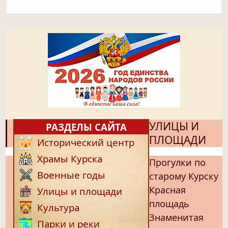
УЛИЦЫ И
РАЗДЕЛЫ САЙТА
ПЛОЩАДИ
Исторический центр
Храмы Курска
Прогулки по
Военные годы
старому Курску
Красная
Улицы и площади
площадь
Культура
Знаменитая
Парки и реки