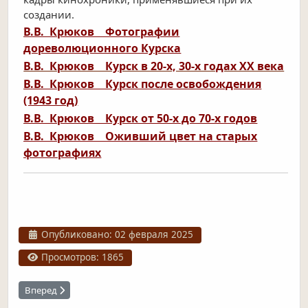
создании.
В.В. Крюков Фотографии
дореволюционного Курска
В.В. Крюков Курск в 20-х, 30-х годах ХХ века
В.В. Крюков Курск после освобождения
(1943 год)
В.В. Крюков Курск от 50-х до 70-х годов
В.В. Крюков Оживший цвет на старых
фотографиях
Информация о материале
Опубликовано: 02 февраля 2025
Просмотров: 1865
Следующий: Сравните две фотографии Часть 3
Вперед