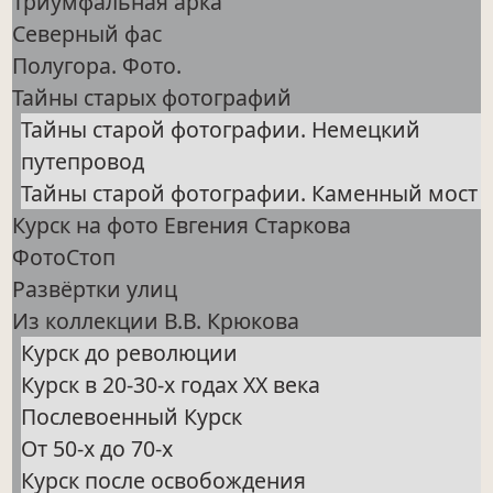
Триумфальная арка
Северный фас
Полугора. Фото.
Тайны старых фотографий
Тайны старой фотографии. Немецкий
путепровод
Тайны старой фотографии. Каменный мост
Курск на фото Евгения Старкова
ФотоСтоп
Развёртки улиц
Из коллекции В.В. Крюкова
Курск до революции
Курск в 20-30-х годах ХХ века
Послевоенный Курск
От 50-х до 70-х
Курск после освобождения