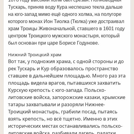
Тускарь, приняв воду Кура неспешно текла дальше
на юго-запад мимо ещё одного холма, на полугоре
которого монах Ион Тиолка (Тюлка) уже достраивал
храм Троицы Живоначальной, ставшего в 1601 году
центром Троицкого мужского монастыря, который
был основан при царе Борисе Годунове.
Нижний Троицкий храм
Вот так, у подножия храма, с одной стороны и до
рек Тускарь и Кур образовалось пространство
ставшее в дальнейшем площадью. Много раз эта
площадь видела врагов, пытавшихся захватить
Курскую крепость с юго-запада. Польско-
литовские войска, запорожские казаки, крымские
татары захватывали и разоряли Нижнее-
Троицкий монастырь, грабили посад, пытаясь
взять крепость, но всё тщетно. Именно в этих
исторических местах останавливались польско-
литовские войска, разбивали лагерь, палатки