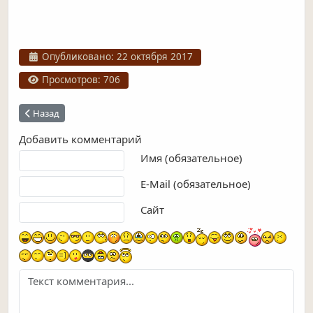
Информация о материале
Опубликовано: 22 октября 2017
Просмотров: 706
Предыдущий: Улица Белевцевская
Назад
Добавить комментарий
Текст комментария
Имя (обязательное)
E-Mail (обязательное)
Сайт