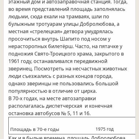
этажный дом и автозаправочная станция. Тогда,
во время представлений площадь заполнялась
людьми, сюда ехали на трамваях, шли по
булыжным тротуарам улицы Добролюбова, а
местная «стрелецкая» детвора умудрялась
просочиться внутрь Шапито под носом у
нерасторопных билетёрш. Часто, на пятачке у
подножия Свято-Троицкого храма, закрытого в
1961 году, останавливался передвижной
зверинец. Посмотреть на несчастных животных
люди съезжались с разных концов города,
однако зверинцы не пользовались большой
популярностью в отличие от цирка.
В 70-х годах, на месте автозаправки
располагалась диспетчерская и конечная
остановка автобусов № 5, 11 и 16.
Площадь в 70-е годы
1975 год
Как и в былые времена, площадь Добролюбова