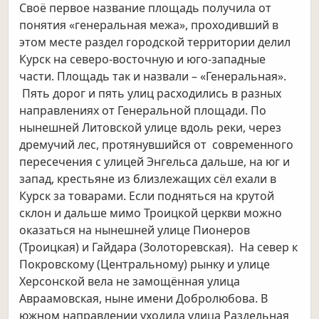
Своё первое название площадь получила от
понятия «генеральная межа», проходивший в
этом месте раздел городской территории делил
Курск на северо-восточную и юго-западные
части. Площадь так и назвали – «Генеральная».
Пять дорог и пять улиц расходились в разных
направлениях от Генеральной площади. По
нынешней Литовской улице вдоль реки, через
дремучий лес, протянувшийся от современного
пересечения с улицей Энгельса дальше, на юг и
запад, крестьяне из близлежащих сёл ехали в
Курск за товарами. Если подняться на крутой
склон и дальше мимо Троицкой церкви можно
оказаться на нынешней улице Пионеров
(Троицкая) и Гайдара (Золоторевская). На север к
Покровскому (Центральному) рынку и улице
Херсонской вела не замощённая улица
Авраамовская, ныне имени Добролюбова. В
южном направлении уходила улица Раздельная