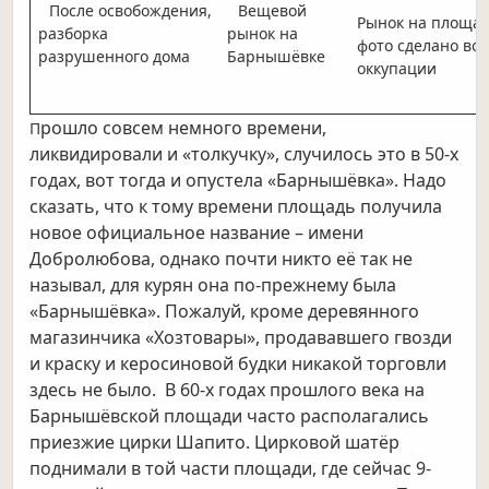
После освобождения,
Вещевой
Рынок на площад
разборка
рынок на
фото сделано во
разрушенного дома
Барнышёвке
оккупации
рошло совсем немного времени,
П
ликвидировали и «толкучку», случилось это в 50-х
годах, вот тогда и опустела «Барнышёвка». Надо
сказать, что к тому времени площадь получила
новое официальное название – имени
Добролюбова, однако почти никто её так не
называл, для курян она по-прежнему была
«Барнышёвка». Пожалуй, кроме деревянного
магазинчика «Хозтовары», продававшего гвозди
и краску и керосиновой будки никакой торговли
здесь не было. В 60-х годах прошлого века на
Барнышёвской площади часто располагались
приезжие цирки Шапито. Цирковой шатёр
поднимали в той части площади, где сейчас 9-