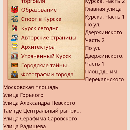
торговля
Курска. Часть 2
Главная улица
Образование
Курска. Часть 1
Спорт в Курске
По ул.
Курск сегодня
Дзержинского.
Авторские страницы
Часть 2
Архитектура
По ул.
Дзержинского.
Утраченный Курск
Часть 1
Городские тайны
Площадь им.
Фотографии города
Перекальского
Московская площадь
Улица Горького
Улица Александра Невского
Там где Центральный рынок...
Улица Серафима Саровского
Улица Радищева