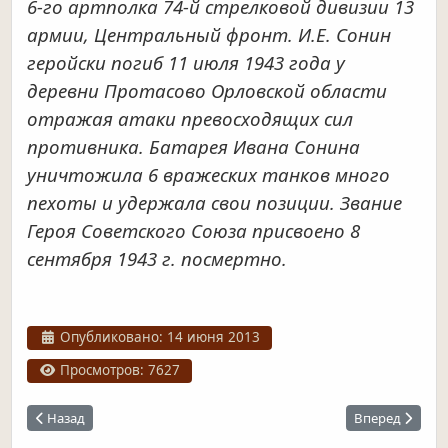
6-го артполка 74-й стрелковой дивизии 13
армии, Центральный фронт. И.Е. Сонин
геройски погиб 11 июля 1943 года у
деревни Протасово Орловской области
отражая атаки превосходящих сил
противника. Батарея Ивана Сонина
уничтожила 6 вражеских танков много
пехоты и удержала свои позиции. Звание
Героя Советского Союза присвоено 8
сентября 1943 г. посмертно.
Информация о материале
Опубликовано: 14 июня 2013
Просмотров: 7627
Предыдущий: Улица Луначарского
Следующий: У
Назад
Вперед