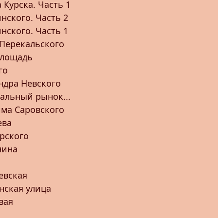
 Курска. Часть 1
нского. Часть 2
нского. Часть 1
Перекальского
площадь
го
ндра Невского
ральный рынок...
ма Саровского
ева
рского
нина
евская
нская улица
вая