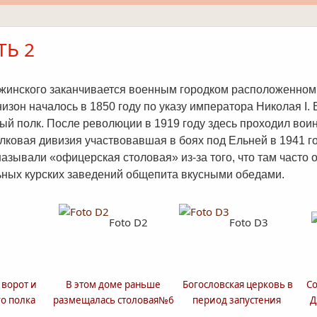
ТЬ 2
ержинского заканчивается военным городком расположенном
изон началось в 1850 году по указу императора Николая I.
ый полк. После революции в 1919 году здесь проходил воин
лковая дивизия участвовавшая в боях под Ельней в 1941 г
называли «офицерская столовая» из-за того, что там част
ьных курских заведений общепита вкусными обедами.
Foto D2
Foto D3
 ворот и
В этом доме раньше
Богословская церковь в
Со
о полка
размещалась столовая№6
период запустения
Д