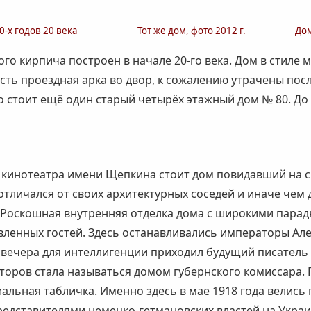
-х годов 20 века
Тот же дом, фото 2012 г.
Дом
 кирпича построен в начале 20-го века. Дом в стиле мо
 есть проездная арка во двор, к сожалению утрачены по
го стоит ещё один старый четырёх этажный дом № 80. Д
в кинотеатра имени Щепкина стоит дом повидавший на с
отличался от своих архитектурных соседей и иначе чем 
. Роскошная внутренняя отделка дома с широкими пара
нных гостей. Здесь останавливались императоры Алексан
а вечера для интеллигенции приходил будущий писател
ров стала называться домом губернского комиссара. По
льная табличка. Именно здесь в мае 1918 года велись
едставителями немецко-гетмановских властей на Украи