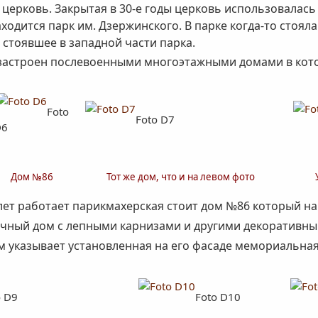
церковь. Закрытая в 30-е годы церковь использовалась к
ходится парк им. Дзержинского. В парке когда-то стояла
стоявшее в западной части парка.
а застроен послевоенными многоэтажными домами в кот
Foto
Foto D7
D6
Дом №86
Тот же дом, что и на левом фото
ет работает парикмахерская стоит дом №86 который нач
бычный дом с лепными карнизами и другими декоративны
ём указывает установленная на его фасаде мемориальная
o D9
Foto D10