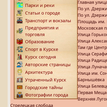
Главная улица
Парки и реки
По ул. Дзержи
Статьи о городе
По ул. Дзержи
Транспорт и вокзалы
Площадь им. 
Предприятия и
Московская 
торговля
Улица Горько
Улица Алекса
Образование
Там где Цент
Спорт в Курске
Улица Серафи
Курск сегодня
Улица Радищ
Авторские страницы
Улица Лунача
Архитектура
Улица им. Со
Барнышёвка
Утраченный Курск
Улица Белевц
Городские тайны
Первая Меща
Фотографии города
Верхняя Луго
Стрелецкая слобода