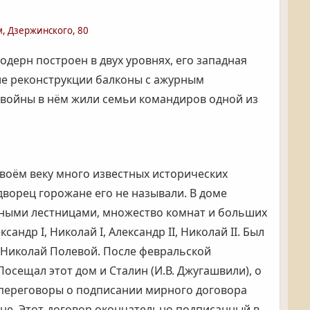
, Дзержинского, 80
дерн построен в двух уровнях, его западная
сле реконструкции балконы с ажурным
о войны в нём жили семьи командиров одной из
воём веку много известных исторических
дворец горожане его не называли. В доме
дными лестницами, множество комнат и больших
др I, Николай I, Александр II, Николай II. Был
ь Николай Полевой. После февральской
сещал этот дом и Сталин (И.В. Джугашвили), о
 переговоры о подписании мирного договора
не. Этот
договор окончательно подписанный в