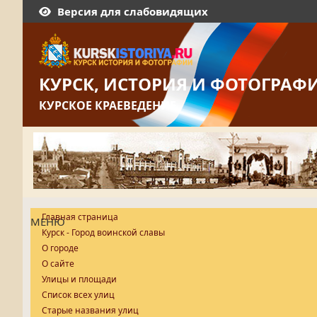
Версия для слабовидящих
КУРСК, ИСТОРИЯ И ФОТОГРАФ
КУРСКОЕ КРАЕВЕДЕНИЕ
Главная страница
МЕНЮ
Курск - Город воинской славы
О городе
О сайте
Улицы и площади
Список всех улиц
Старые названия улиц