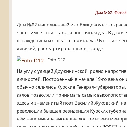
Дом №62. Фото 80
Дом №82 выполненный из облицовочного красного
часть имеет три этажа, а восточная два. В доме
ограждением из кованого металла. Чуть ниже е
дивизий, расквартированных в городе.
Foto D12
На углу с улицей Дружининской, ровно напроти
личностей. Построенный в начале 19-го века он 
обычно селились Курские Генерал-губернаторы
залов позволяли принимать самых высокопоставле
здесь и знаменитый поэт Василий Жуковский, н
революции бывшая резиденция Курских губернато
чём напоминала висевшая долгое время мемориа
между правительственной делегации РСФСР и пр