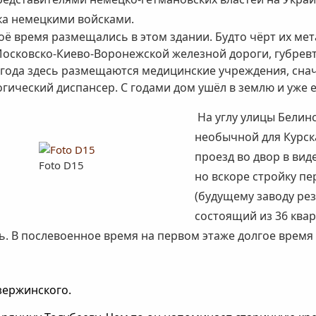
ска немецкими войсками.
ё время размещались в этом здании. Будто чёрт их метал
Московско-Киево-Воронежской железной дороги, губревт
года здесь размещаются медицинские учреждения, снача
ический диспансер. С годами дом ушёл в землю и уже е
На углу улицы Белин
необычной для Курск
проезд во двор в виде
Foto D15
но вскоре стройку пе
(будущему заводу рез
состоящий из 36 квар
. В послевоенное время на первом этаже долгое время
зержинского.