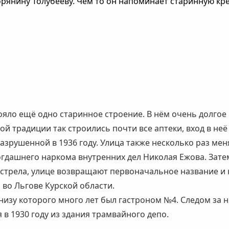
рянину Толубееву. Чем то он напоминает старинную кре
стояло ещё одно старинное строение. В нём очень долг
ой традиции так строились почти все аптеки, вход в неё
зрушенной в 1936 году. Улица также несколько раз мен
тогдашнего наркома внутренних дел Николая Ежова. Зате
стрела, улице возвращают первоначальное название и н
 во Льгове Курской области.
низу которого много лет был гастроном №4. Следом за 
 в 1930 году из здания трамвайного депо.