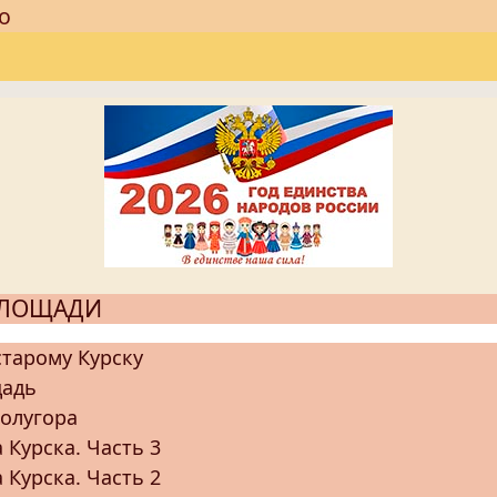
о
ПЛОЩАДИ
старому Курску
щадь
олугора
 Курска. Часть 3
 Курска. Часть 2