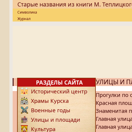
Старые названия из книги М. Теплицког
Символика
Журнал
УЛИЦЫ И 
РАЗДЕЛЫ САЙТА
Исторический центр
Прогулки по 
Храмы Курска
Красная пло
Военные годы
Знаменитая п
Главная улица
Улицы и площади
Главная улица
Культура