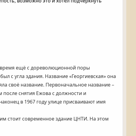
пость, возможно это и хотел подчеркнуть
ое время ещё с дореволюционной поры
 был с угла здания. Название «Георгиевская» она
яла своё название. Первоначальное название –
м после снятия Ежова с должности и
аконец в 1967 году улице присваивают имя
ним стоит современное здание ЦНТИ. На этом