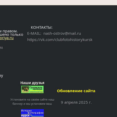
КОНТАКТЫ:
м правом.
E-MAIL:
nash-ostrov@mail.ru
ешено только
toriya.ru
https://vk.com/clubfotohistorykursk
их
ру
Наши друзья
Обновление сайта
Установите на своём сайте наш
9 апреля 2025 г.
баннер и мы установим ваш