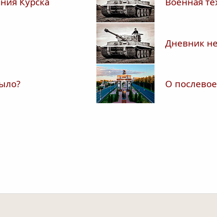
ния Курска
Военная те
Дневник не
было?
О послевое