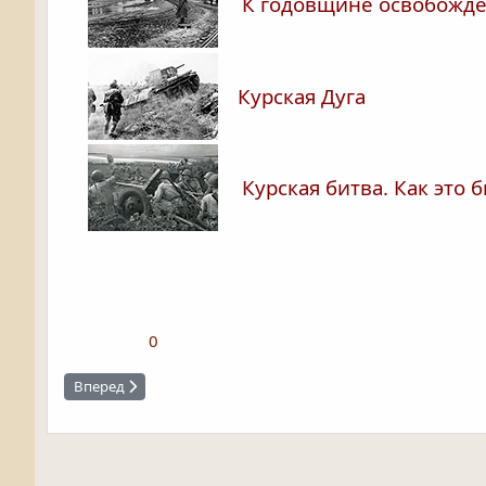
К годовщине освобожде
Курская Дуга
Курская битва. Как это 
0
Следующий: Тепловские высоты
Вперед