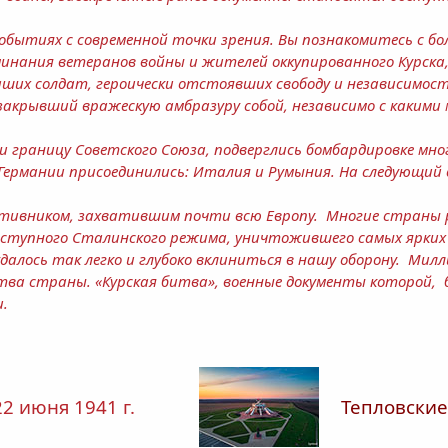
обытиях с современной точки зрения. Вы познакомитесь с б
инания ветеранов войны и жителей оккупированного Курска,
аших солдат, героически отстоявших свободу и независимост
акрывший вражескую амбразуру собой, независимо с какими
 границу Советского Союза, подверглись бомбардировке мно
 Германии присоединились: Италия и Румыния. На следующий 
ротивником, захватившим почти всю Европу. Многие страны
еступного Сталинского режима, уничтожившего самых ярких
алось так легко и глубоко вклиниться в нашу оборону. Мил
ва страны. «Курская битва», военные документы которой, б
.
22 июня 1941 г.
Тепловски