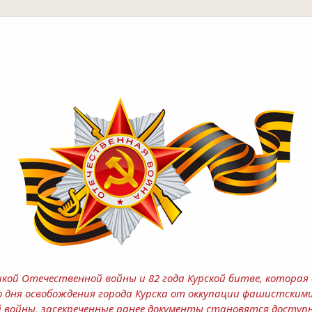
еликой Отечественной войны и 82 года Курской битве, котора
о дня освобождения города Курска от оккупации фашистскими
й войны, засекреченные ранее документы становятся досту