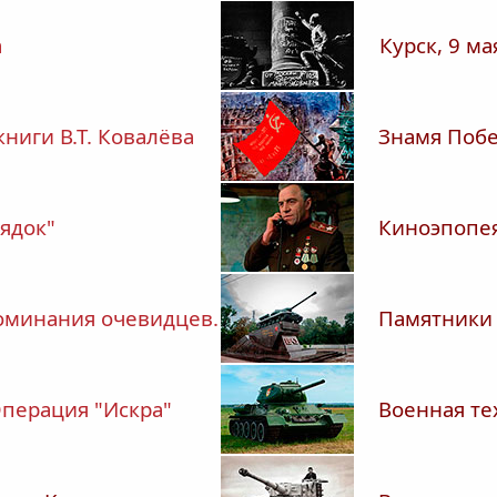
а
Курск, 9 мая
книги В.Т. Ковалёва
Знамя Побе
рядок"
Киноэпопе
оминания очевидцев.
Памятники 
перация "Искра"
Военная те