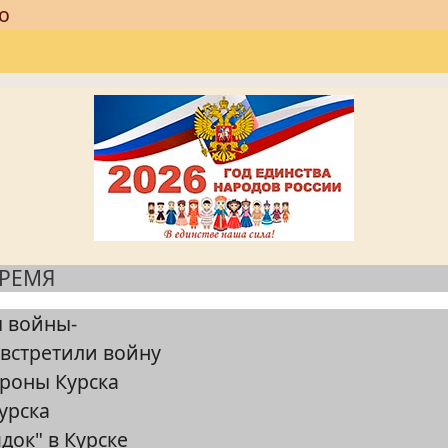
о
ВРЕМЯ
ы войны-
 встретили войну
роны Курска
урска
док" в Курске