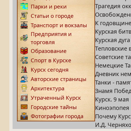
Трагедия ок
Парки и реки
Освобожден
Статьи о городе
К годовщине
Транспорт и вокзалы
Курская битв
Предприятия и
Курская дуга
торговля
Тепловские 
Образование
Советские т
Спорт в Курске
Немецкие Т
Курск сегодня
Дневник нем
Авторские страницы
Танки - пам
Архитектура
Знамя Побед
Утраченный Курск
Курск. 9 мая
Городские тайны
Киноэпопея
Почему Курс
Фотографии города
И.Д. Чернях