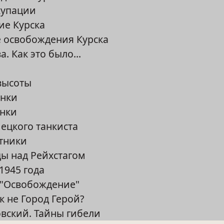
купации
ие Курска
 освобождения Курска
а. Как это было...
высоты
анки
анки
ецкого танкиста
ятники
ы над Рейхстагом
 1945 года
 "Освобождение"
к не Город Герой?
овский. Тайны гибели