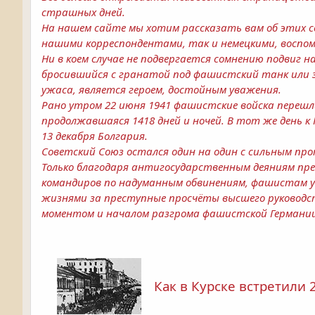
страшных дней.
На нашем сайте мы хотим рассказать вам об этих с
нашими корреспондентами, так и немецкими, воспом
Ни в коем случае не подвергается сомнению подвиг н
бросившийся с гранатой под фашистский танк или з
ужаса, является героем, достойным уважения.
Рано утром 22 июня 1941 фашистские войска перешли
продолжавшаяся 1418 дней и ночей. В тот же день к
13 декабря Болгария.
Советский Союз остался один на один с сильным п
Только благодаря антигосударственным деяниям пр
командиров по надуманным обвинениям, фашистам уд
жизнями за преступные просчёты высшего руководст
моментом и началом разгрома фашистской Германии
Как в Курске встретили 