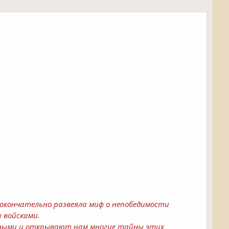
я окончательно развеяла миф о непобедимости
 войсками.
пными и открывают нам многие тайны этих