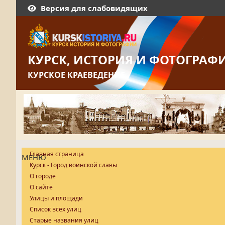
Версия для слабовидящих
КУРСК, ИСТОРИЯ И ФОТОГРАФ
КУРСКОЕ КРАЕВЕДЕНИЕ
Главная страница
МЕНЮ
Курск - Город воинской славы
О городе
О сайте
Улицы и площади
Список всех улиц
Старые названия улиц