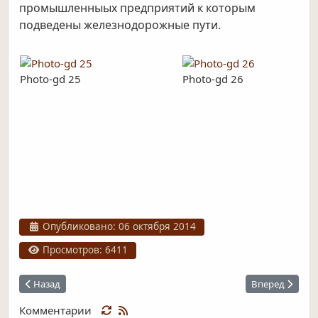
промышленныых предприятий к которым
подведены железнодорожные пути.
Photo-gd 25
Photo-gd 26
Информация о материале
Опубликовано: 06 октября 2014
Просмотров: 6411
Предыдущий: «КУРСК - ВЕТКА»
Следующий: Ж
Назад
Вперед
Комментарии