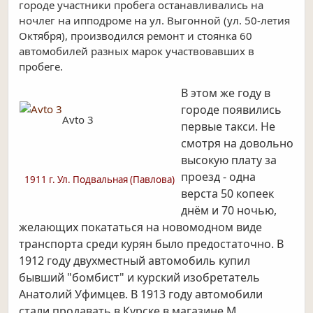
городе участники пробега останавливались на
ночлег на ипподроме на ул. Выгонной (ул. 50-летия
Октября), производился ремонт и стоянка 60
автомобилей разных марок участвовавших в
пробеге.
В этом же году в
городе появились
Avto 3
первые такси. Не
смотря на довольно
высокую плату за
проезд - одна
1911 г. Ул. Подвальная (Павлова)
верста 50 копеек
днём и 70 ночью,
желающих покататься на новомодном виде
транспорта среди курян было предостаточно.
В
1912 году двухместный автомобиль купил
бывший "бомбист" и курский изобретатель
Анатолий Уфимцев. В 1913 году автомобили
стали
продавать в Курске в магазине М.