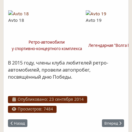
Avto 18
Avto 19
Ретро-автомобили
Легендарная "Волга ГА
у спортивно-концертного комплекса
В 2015 году, члены клуба любителей ретро-
автомобилей, провели автопробег,
посвящённый дню Победы.
Информация о материале
Опубликовано: 23 сентября 2014
Просмотров: 7484
Предыдущий: Железнодорожный транспорт
Следующий: Г
Назад
Вперед