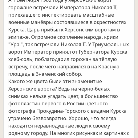
А 1 сентября 1902 года у Херсонских ворот
горожане встречали Императора Николая II,
приехавшего инспектировать масштабные
военные манёвры состоявшиеся в окрестностях
Курска. Царь прибыл к Херсонским воротам в
экипаже. Огромное скопление народа, крики
"Ура!", так встречали Николая II. У Триумфальных
ворот Император принял от Губернатора Курска
хлеб-соль, поблагодарил горожан за тёплую
встречу, после чего направился в на Красную
площадь в Знаменский собор.
Какого же цвета были эти знаменитые
Херсонские ворота? Ведь на чёрно-белых
снимках нельзя угадать цвет, а большинство
фотопластин первого в России цветного
фотографа Прокудина-Горского с видами Курска
утрачено безвозвратно. Хорошо, что всегда
находятся неравнодушные люди к своему
родному городу. На многих рисунках и картинах с