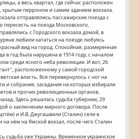
улицы, а весь квартал, где сейчас расположен
, крытым перроном и самим зданием вокзала.
вокзала отправлялись пассажирские поезда с
о пересесть на поезда Московского,
правлялись с Городского вокзала домой, в
куряне любили кататься на поезде любуясь
красный вид на город. Спокойная, размеренная
 в год была нарушена в 1914 году, с началом
ром среди ясного неба революции. И вот, 26
игант", расположенному у самой городской
тская власть. Всё перевернулось с ног на
нги и собрания, заседания на которых избирали
оветов и прочих революционных органов.
 назад. Здесь решалась судьба губернии, 29
адой о заключении мирного договора. После
ртём) и И.В. Джугашвили (Сталин) сели в
 на нём на Ямской вокзал, после чего Сталин
ась судьба уже Украины. Временное украинское