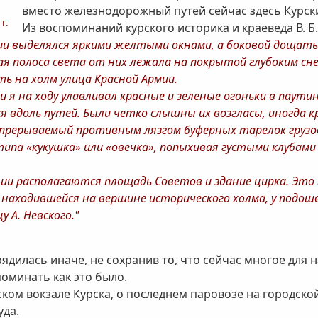
вместо железнодорожный путей сейчас здесь Курск
г.
Из воспоминаний курского историка и краеведа В. Б
и выделялся яркими желтыми окнами, а боковой дощаты
ая полоса света от них лежала на покрытой глубоким сн
ть на холм улица Красной Армии.
 я на ходу улавливал красные и зеленые огоньки в паути
 вдоль путей. Были четко слышны их возгласы, иногда к
 прерываемый противным лязгом буферных тарелок грузов
па «кукушка» или «овечка», попыхивая густыми клубами б
и располагаются площадь Советов и здание цирка. Это 
а, находившейся на вершине исторического холма, у под
 А. Невского."
дилась иначе, не сохранив то, что сейчас многое для н
оминать как это было.
ом вокзале Курска, о последнем паровозе на городской
уда.