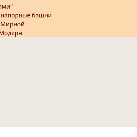
хами"
онапорные башни
а Мирной
 Модерн