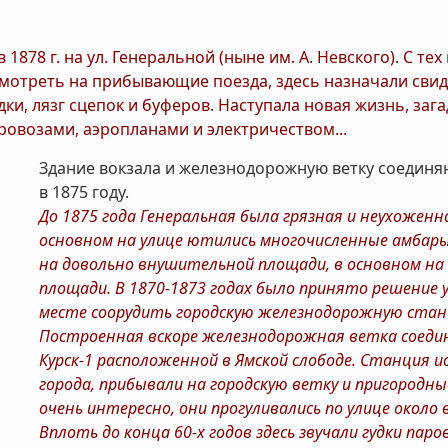
878 г. на ул. Генеральной (ныне им. А. Невского). С те
смотреть на прибывающие поезда, здесь назначали свид
и, лязг сцепок и буферов. Наступала новая жизнь, зага
овозами, аэропланами и электричеством...
Здание вокзала и железнодорожную ветку соединя
в 1875 году.
До 1875 года Генеральная была грязная и неухоженн
основном на улице ютились многочисленные амбары,
на довольно внушительной площади, в основном на
площади. В 1870-1873 годах было принято решение 
месте соорудить городскую железнодорожную станци
Построенная вскоре железнодорожная ветка соеди
Курск-1 расположенной в Ямской слободе. Станция и
города, прибывали на городскую ветку и пригородн
очень интересно, они прогуливались по улице около 
Вплоть до конца 60-х годов здесь звучали гудки пар