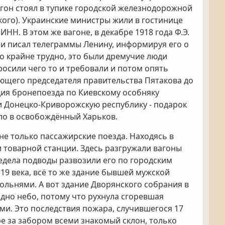
агон стоял в тупике городской железнодорожной
кого). Украинские министры жили в гостинице
ИНН. В этом же вагоне, в декабре 1918 года Ф.Э.
и писал телеграммы Ленину, информируя его о
ло крайне трудно, это были дремучие люди
росили чего то и требовали и потом опять
мающего председателя правительства Пятакова до
дия бронепоезда по Киевскому особняку
ли Донецко-Криворожскую республику - подарок
ало в освобождённый Харьков.
е только пассажирские поезда. Находясь в
 товарной станции. Здесь разгружали вагоны
едела подводы развозили его по городским
19 века, всё то же здание бывшей мужской
кольнями. А вот здание Дворянского собрания в
идно небо, потому что рухнула сгоревшая
ми. Это последствия пожара, случившегося 17
тре за забором всеми знакомый склон, только