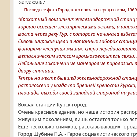
Gorvokzal67
Последнее фото Городского вокзала перед сносом, 1969 
"Крохотный вокзальчик железнодорожной станци
хорошо освещен электрическими огнями, и широк
моста через реку Кур, с которого начинала взбега
Сквозь широкие щели в латанных заборах станции
фонарями «летучая мышь», споро передвигавшихся
металлическим голосом громкоговоритель связи,
Небольшие закопченные маневровые паровозики ти
двору станции.
Теперь на месте бывшей железнодорожной станци
расположено у когда-то древней крепости Курск
площадь, выходя своей западной стороной на улицу
Вокзал станции Курск-город.
Очень красивое здание, но наша история распоря
живущим поколениям, лишь остается только всп
Ещё несколько снимков, рассказывающих Городск
Город Шубине П.А. - Герое социалистического тр