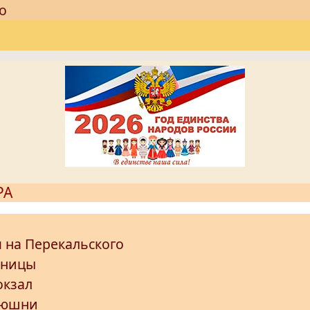
о
РА
 на Перекальского
ьницы
окзал
нюшни