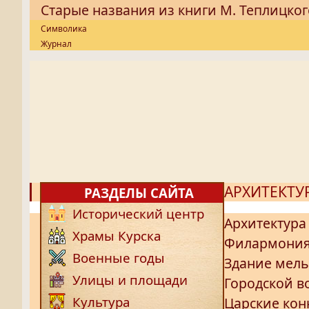
Старые названия из книги М. Теплицког
Символика
Журнал
АРХИТЕКТУ
РАЗДЕЛЫ САЙТА
Исторический центр
Архитектура
Храмы Курска
Филармония
Военные годы
Здание мел
Улицы и площади
Городской в
Культура
Царские ко