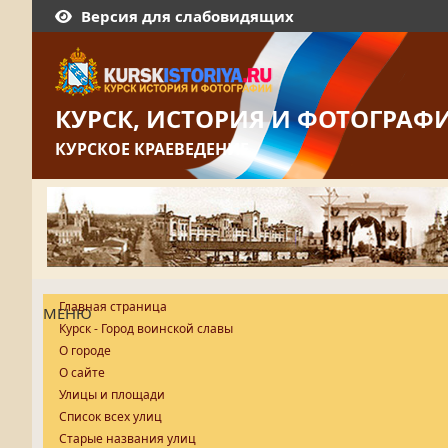
Версия для слабовидящих
КУРСК, ИСТОРИЯ И ФОТОГРАФ
КУРСКОЕ КРАЕВЕДЕНИЕ
Главная страница
МЕНЮ
Курск - Город воинской славы
О городе
О сайте
Улицы и площади
Список всех улиц
Старые названия улиц