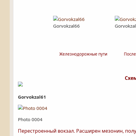
Gorvokzal66
Gorvokza
Железнодорожные пути
После
Схе
Gorvokzal61
Photo 0004
Перестроенный вокзал. Расширен мезонин, пол