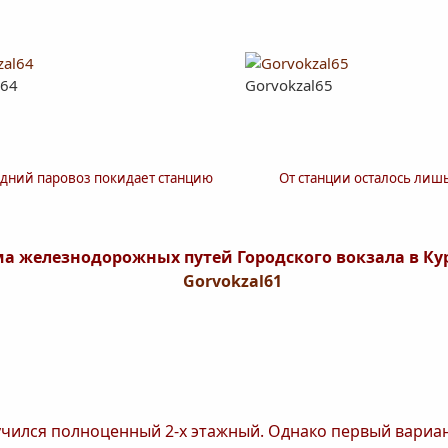
l64
Gorvokzal65
дний паровоз покидает станцию
От станции осталось лиш
ма железнодорожных путей Городского вокзала в Кур
учился полноценный 2-х этажный. Однако первый вариа