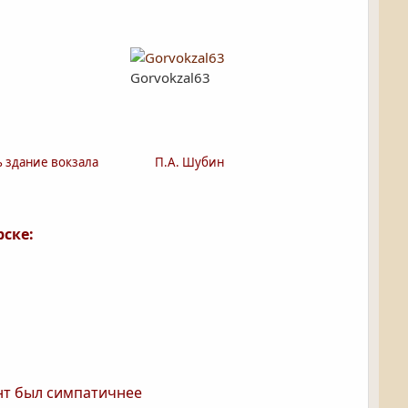
Gorvokzal63
ь здание вокзала
П.А. Шубин
ске:
нт был симпатичнее