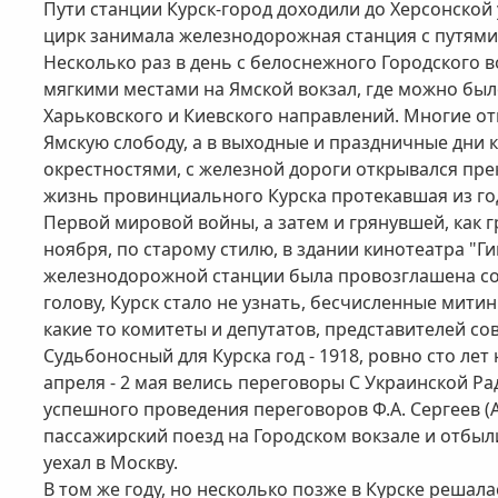
Пути станции Курск-город доходили до Херсонской 
цирк занимала железнодорожная станция с путями
Несколько раз в день с белоснежного Городского 
мягкими местами на Ямской вокзал, где можно был
Харьковского и Киевского направлений. Многие от
Ямскую слободу, а в выходные и праздничные дни 
окрестностями, с железной дороги открывался пре
жизнь провинциального Курска протекавшая из года
Первой мировой войны, а затем и грянувшей, как г
ноября, по старому стилю, в здании кинотеатра "Г
железнодорожной станции была провозглашена сове
голову, Курск стало не узнать, бесчисленные мити
какие то комитеты и депутатов, представителей с
Судьбоносный для Курска год - 1918, ровно сто лет
апреля - 2 мая велись переговоры С Украинской Р
успешного проведения переговоров Ф.А. Сергеев (А
пассажирский поезд на Городском вокзале и отбыли
уехал в Москву.
В том же году, но несколько позже в Курске решал