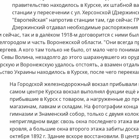
правительство находилось в Курске, их штабной в
станции у пересечении с ул. Херсонской (Дзержинс
"Европейская" напротив станции там, где сейчас ГР
Дзержинский отдавал необходимые распоряжения 
 сейчас, так и в далёком 1918-м договорится с ними бы
елгородом и часть Воронежской области. "Они всегда п
Сергеев. А кого там только не было, от мало чего пони
евы Волина, незадолго до этого шарахнувшего из ору
урскую и Воронежскую удалось отстоять, а взамен отда
ьство Украины находилось в Курске, после чего переех
На Городской железнодорожный вокзал прибывали н
самом центре Курска вокзал выполнял фукции ещё и
прибывшие в Курск с товаром, а нагруженные до пр
магазинам, лавкам и складам. На фотографии конца 
гимназии и Знаменский собор, только с двумя коло
неприглядном виде: свозь окна последнего этажа в
кровля, а большие окна второго этажа забиты доска
октября 1892 г. Здание вскоре восстановили. В цен