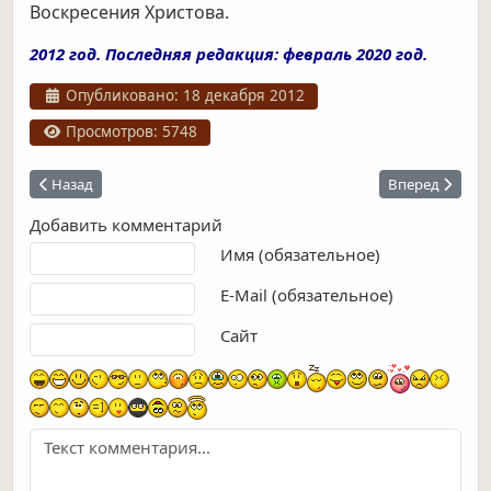
Воскресения Христова.
2012 год. Последняя редакция: февраль 2020 год.
Информация о материале
Опубликовано: 18 декабря 2012
Просмотров: 5748
Предыдущий: Вознесенский храм
Следующий: З
Назад
Вперед
Добавить комментарий
Текст комментария
Имя (обязательное)
E-Mail (обязательное)
Сайт