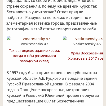
обращались со своей историей. Ведь многое в
стране сохранили, почему же древний Курск так
бесжалостно уничтожали? Ответ вряд ли
найдётся. Разрушена не только история, но и
элементарная эстетика города, представленные
фотографии в этой статье говорят сами за себя.
Voskresensky 47
Voskresensky 46
Так выглядело здание храма,
Храм Воскресения
когда в нём размещался
Христова в 2017 году
заводской склад
В 1997 году было принято решение губернатора
Курской области А.В. Руцкого о передаче здания
Русской Православной церкви. В феврале 2004
года, в Прощёное воскресенье, митрополит
Курский и Рыльский Ювеналий провёл первую за
предшествовавшие 80 лет Божественную