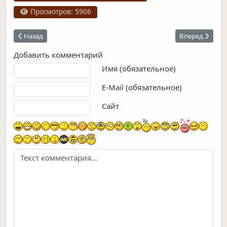
Просмотров: 5906
Предыдущий: Церковь Серафима Саровского.
Следующий: Х
Назад
Вперед
Добавить комментарий
Текст комментария
Имя (обязательное)
E-Mail (обязательное)
Сайт