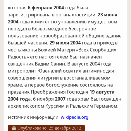
которая
6 февраля 2004
года была
зарегистрирована в органах юстиции.
23 июля
2004
года комитет по управлению имуществом
передал в безвозмездное бессрочное
пользование новообразованной общине здание
бывшей часовни.
29 июля 2004
года в приход в
честь иконы Божией Матери «Всех Скорбящих
Радость» его настоятелем был назначен
священник Вадим Санин. В августе 2004 года
митрополит Ювеналий освятил антиминс для
совершения литургии в восстанавливаемом
храме, а первое богослужение состоялось на
праздник Преображения Господня
19 августа
2004 год
а. 6 ноября
2007
года храм был освящен
архиепископом Курским и Рыльским Германом.
Источник информации:
wikipedia.org
Информация о материале
Опубликовано: 25 декабря 2012