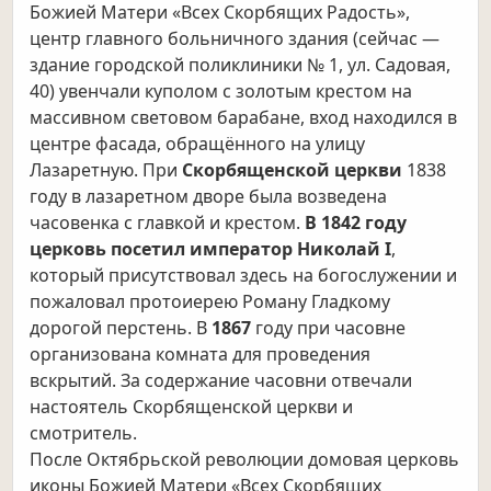
Божией Матери «Всех Скорбящих Радость»,
центр главного больничного здания (сейчас —
здание городской поликлиники № 1, ул. Садовая,
40) увенчали куполом с золотым крестом на
массивном световом барабане, вход находился в
центре фасада, обращённого на улицу
Лазаретную. При
Скорбященской церкви
1838
году в лазаретном дворе была возведена
часовенка с главкой и крестом.
В 1842 году
церковь посетил император Николай I
,
который присутствовал здесь на богослужении и
пожаловал протоиерею Роману Гладкому
дорогой перстень. В
1867
году при часовне
организована комната для проведения
вскрытий. За содержание часовни отвечали
настоятель Скорбященской церкви и
смотритель.
После Октябрьской революции домовая церковь
иконы Божией Матери «Всех Скорбящих