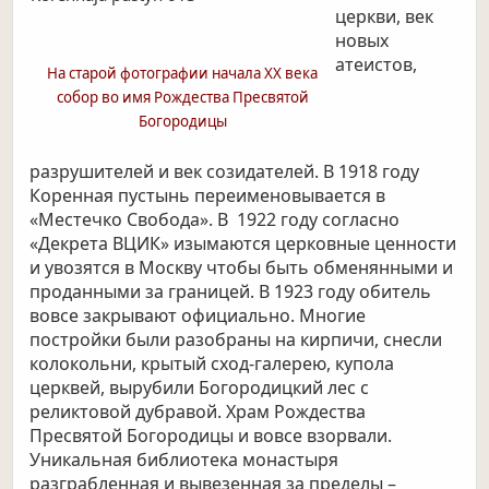
церкви, век
новых
атеистов,
На старой фотографии начала ХХ века
собор во имя Рождества Пресвятой
Богородицы
разрушителей и век созидателей. В 1918 году
Коренная пустынь переименовывается в
«Местечко Свобода». В 1922 году согласно
«Декрета ВЦИК» изымаются церковные ценности
и увозятся в Москву чтобы быть обменянными и
проданными за границей. В 1923 году обитель
вовсе закрывают официально. Многие
постройки были разобраны на кирпичи, снесли
колокольни, крытый сход-галерею, купола
церквей, вырубили Богородицкий лес с
реликтовой дубравой. Храм Рождества
Пресвятой Богородицы и вовсе взорвали.
Уникальная библиотека монастыря
разграбленная и вывезенная за пределы –