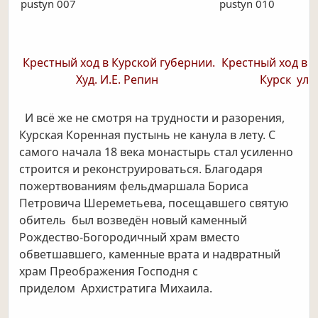
pustyn 007
pustyn 010
Крестный ход в Курской губернии.
Крестный ход в 
Худ. И.Е. Репин
Курск ул.
И всё же не смотря на трудности и разорения,
Курская Коренная пустынь не канула в лету. С
самого начала 18 века монастырь стал усиленно
строится и реконструироваться. Благодаря
пожертвованиям фельдмаршала Бориса
Петровича Шереметьева, посещавшего святую
обитель был возведён новый каменный
Рождество-Богородичный храм вместо
обветшавшего, каменные врата и надвратный
храм Преображения Господня с
приделом
Архистратига Михаила.