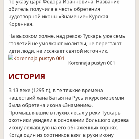
по указу царя Фёдора Иоанновича. Название
обитель получила в честь обретения
чудотворной иконы «Знамение» Курская
Коренная.
На высоком холме, над рекою Тускарь уже семь
столетий не умолкают молитвы, не перестают
идти люди, не иссякает святой источник.
Korennaja pustyn 001
ИСТОРИЯ
В 13 веке (1295 г.), в те тяжкие времена
нашествий
хана Батыя
на Русь и курские земли
была обретена икона «Знамение».
Промышлявшие в глухих лесах у реки Тускарь
охотники увидели в основании большого дерева
икону лежавшую на его обнажённых корнях.
Когда один из охотников взял в руки икону