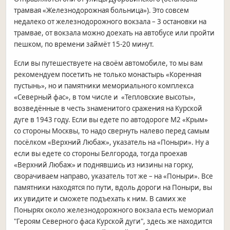
трамвая «Железнодорожная больница»). Это совсем
недалеко от железнодорожного вокзала – 3 остановки на
трамвае, от вокзала можно доехать на автобусе или пройти
пешком, по времени займёт 15-20 минут.
Если вы путешествуете на своём автомобиле, то мы вам
рекомендуем посетить не только монастырь «Коренная
пустынь», но и памятники мемориального комплекса
«Северный фас», в том числе и «Тепловские высоты»,
возведённые в честь знаменитого сражения на Курской
дуге в 1943 году. Если вы едете по автодороге М2 «Крым»
со стороны Москвы, то надо свернуть налево перед самым
посёлком «Верхний Любаж», указатель на «Поныри». Ну а
если вы едете со стороны Белгорода, тогда проехав
«Верхний Любаж» и поднявшись из низины на горку,
сворачиваем направо, указатель тот же – на «Поныри». Все
памятники находятся по пути, вдоль дороги на Поныри, вы
их увидите и сможете подъехать к ним. В самих же
Понырях около железнодорожного вокзала есть мемориал
"Героям Северного фаса Курской дуги", здесь же находится