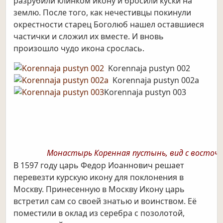
разрубили клинком икону и бросили куски на
землю. После того, как нечестивцы покинули
окрестности старец Боголюб нашел оставшиеся
частички и сложил их вместе. И вновь
произошло чудо икона срослась.
Korennaja pustyn 002
Korennaja pustyn 002а
Korennaja pustyn 003
Монастырь Коренная пустынь, вид с восточно
В 1597 году царь Федор Иоаннович решает
перевезти курскую икону для поклонения в
Москву. Принесенную в Москву Икону царь
встретил сам со своей знатью и воинством. Её
поместили в оклад из серебра с позолотой,