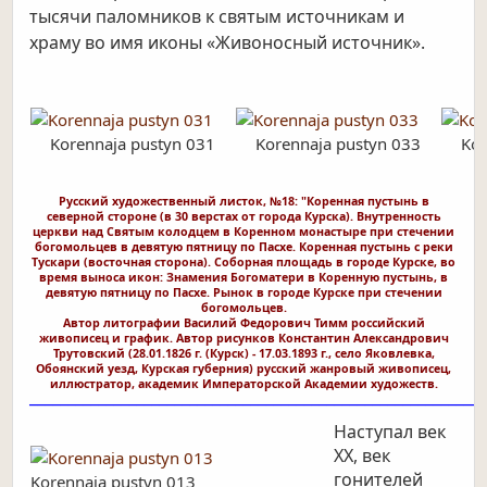
тысячи паломников к святым источникам и
храму во имя иконы «Живоносный источник».
Korennaja pustyn 031
Korennaja pustyn 033
Kor
Русский художественный листок, №18: "Коренная пустынь в
северной стороне (в 30 верстах от города Курска). Внутренность
церкви над Святым колодцем в Коренном монастыре при стечении
богомольцев в девятую пятницу по Пасхе. Коренная пустынь с реки
Тускари (восточная сторона). Соборная площадь в городе Курске, во
время выноса икон: Знамения Богоматери в Коренную пустынь, в
девятую пятницу по Пасхе. Рынок в городе Курске при стечении
богомольцев.
Автор литографии Василий Федорович Тимм российский
живописец и график. Автор рисунков Константин Александрович
Трутовский (28.01.1826 г. (Курск) - 17.03.1893 г., село Яковлевка,
Обоянский уезд, Курская губерния) русский жанровый живописец,
иллюстратор, академик Императорской Академии художеств.
____________________________________________________________
Наступал век
ХХ, век
гонителей
Korennaja pustyn 013