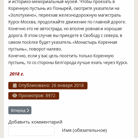
и историко-мемориальный музей. Чтобы проехать в
Коренную пустынь из Понырей, смотрите указатели на
«Золотухино», переехав железнодорожную магистраль
Курск-Москва, продолжайте движение по главной дороге.
Конечно это не автострада, но вполне ровная и хорошая
дорога. В этом случае вы приедете в Свободу с севера, в
самом посёлке будет указатель «Монастырь Коренная
пустынь», поворот налево.
Конечно, если у вас цель посетить только Коренную
пустынь, то со стороны Белгорода лучше ехать через Курск.
2018 г.
Информация о материале
Опубликовано: 26 января 2018
Просмотров: 8972
Следующий: Знаменский монастырь отметил 400-летие
Вперед
Добавить комментарий
Текст комментария
Имя (обязательное)