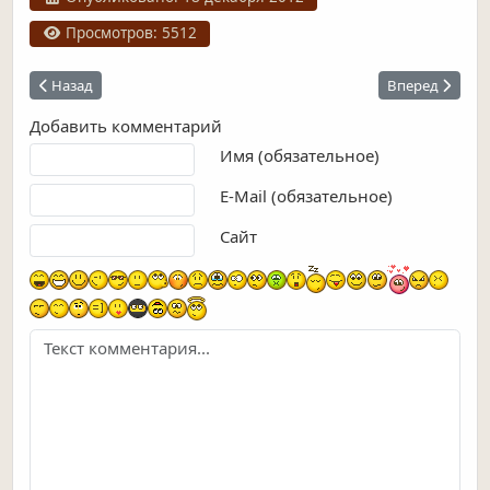
Просмотров: 5512
Предыдущий: Воскресенско-Ильинский храм
Следующий: В
Назад
Вперед
Добавить комментарий
Текст комментария
Имя (обязательное)
E-Mail (обязательное)
Сайт