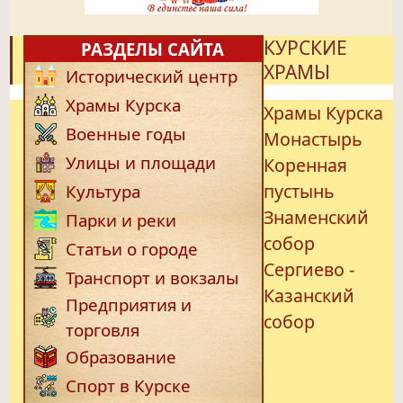
КУРСКИЕ
РАЗДЕЛЫ САЙТА
ХРАМЫ
Исторический центр
Храмы Курска
Храмы Курска
Военные годы
Монастырь
Улицы и площади
Коренная
пустынь
Культура
Знаменский
Парки и реки
собор
Статьи о городе
Сергиево -
Транспорт и вокзалы
Казанский
Предприятия и
собор
торговля
Образование
Спорт в Курске