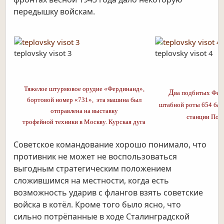
передышку войскам.
teplovsky visot 3
teplovsky visot 4
Тяжелое штурмовое орудие «Фердинанд»,
Д
ва подбитых Фер
бортовой номер «731»,
эта машина был
штабной роты 654 бат
отправлена на выставку
станции Пон
трофейной техники в Москву. Курская дуга
Советское командование хорошо понимало, что
противник не может не воспользоваться
выгодным стратегическим положением
сложившимся на местности, когда есть
возможность ударив с флангов взять советские
войска в котёл. Кроме того было ясно, что
сильно потрёпанные в ходе Сталинградской