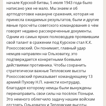
начале Курской битвы, 5 июля 1943 года было
написано уже не мало. Мы знаем и об
артподготовке накануне сражения, которая не
принесла ожидаемых результатов, были и другие
явные просчёты советского командования о чём
говорят недавно рассекреченные документы.
Одним из самых ярких
полководцев проявившим
свой талант в сражении под Курском стал К.К.
Рокоссовский. Он понимает, главный удар
немцев направлен на Ольховатку, это
подтверждается конкретными боевыми
действиями противника. Чтобы сохранить
стратегически важные Тепловские высоты
Рокоссовский приказывает командующему 13
армией Пухову Н.П. нанести контрудар,
благодаря которому немцы были вынуждены
перенаправить свои силы на посёлок Поныри.
Это немного облегчило задачу нашим войскам
отстоять Ольховатку и Тепловские высоты.