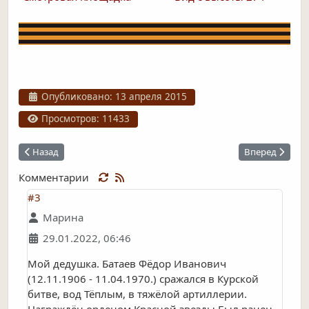
Информация о материале
Опубликовано: 13 апреля 2015
Просмотров: 11433
Предыдущий: -Курск в годы войны-
Следующий: И.
Назад
Вперед
Комментарии
#3
Марина
29.01.2022, 06:46
Мой дедушка. Батаев Фёдор Иванович
(12.11.1906 - 11.04.1970.) сражался в Курской
битве, вод Тёплым, в тяжёлой артиллерии.
Награждён орденом Красной звезды.Был ранен