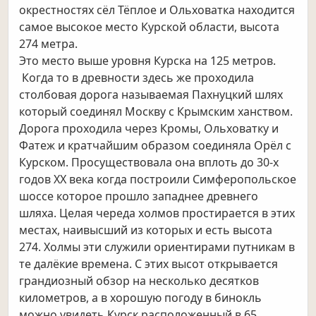
окрестностях сёл Тёплое и Ольховатка находится
самое высокое место Курской области, высота
274 метра.
Это место выше уровня Курска на 125 метров.
Когда то в древности здесь же проходила
столбовая дорога называемая Пахнуцкий шлях
который соединял Москву с Крымским ханством.
Дорога проходила через Кромы, Ольховатку и
Фатеж и кратчайшим образом соединяла Орёл с
Курском. Просуществовала она вплоть до 30-х
годов ХХ века когда построили Симферопольское
шоссе которое прошло западнее древнего
шляха. Целая череда холмов простирается в этих
местах, наивысший из которых и есть высота
274. Холмы эти служили ориентирами путникам в
те далёкие времена. С этих высот открывается
грандиозный обзор на несколько десятков
километров, а в хорошую погоду в бинокль
можно увидеть Курск расположенный в 65