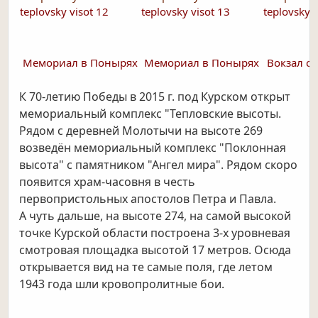
teplovsky visot 12
teplovsky visot 13
teplovsky v
Мемориал в Понырях
Мемориал в Понырях
Вокзал с
К 70-летию Победы в 2015 г. под Курском открыт
мемориальный комплекс "Тепловские высоты.
Рядом с деревней Молотычи на высоте 269
возведён мемориальный комплекс "Поклонная
высота" с памятником "Ангел мира". Рядом скоро
появится храм-часовня в честь
первопристольных апостолов Петра и Павла.
А чуть дальше, на высоте 274, на самой высокой
точке Курской области построена 3-х уровневая
смотровая площадка высотой 17 метров. Осюда
открывается вид
на те самые поля, где летом
1943 года шли кровопролитные бои.