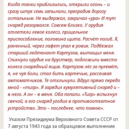
Когда танки приблизились, открыли огонь – и
сразу штук семь запылали, преградив дорогу
остальным. Не выдержал, закричал «ура» И тут
снаряд разорвался. Совсем близко. У орудия
отлетели левое колесо, прицельное
приспособление, половина щита. Расчёт погиб. Я,
раненный, через лафет упал в ровик. Подбежал
старший лейтенант Картузов, вытащил меня.
Спихнули орудие на бруствер, подложили вместо
колеса снарядный ящик. Картузов лёг за пулемёт,
я, не чуя боли, стал бить картечью, рассеивая
автоматчиков. Те отхлынули. Вдруг прямо передо
мной - «тигр». Я зарядил кумулятивный снаряд и –
в него. А он – в меня. Оба попали. «Тигр» вспыхнул
свечой, а его снаряд угодил в противооткатное
устройство. Это – последнее, что помню».
Указом Президиума Верховного Совета СССР от
7 августа 1943 года за образцовое выполнение