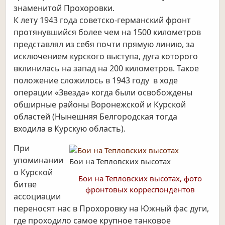
знаменитой Прохоровки.
К лету 1943 года советско-германский фронт
протянувшийся более чем на 1500 километров
представлял из себя почти прямую линию, за
исключением курского выступа, дуга которого
вклинилась на запад на 200 километров. Такое
положение сложилось в 1943 году в ходе
операции «Звезда» когда были освобождены
обширные районы Воронежской и Курской
областей (Нынешняя Белгородская тогда
входила в Курскую область).
При
упоминании
Бои на Тепловских высотах
о Курской
Бои на Тепловских высотах, фото
битве
фронтовых корреспондентов
ассоциации
переносят нас в Прохоровку на Южный фас дуги,
где проходило самое крупное танковое