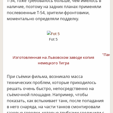
Т-34, тоже требовалось больше, чем имелось в
наличие, поэтому на задних планах применяли
послевоенные Т-54, зрители-фронтовики,
моментально определяли подделку.
Fot 5
"Пант
Изготовленная на Львовском заводе копия
немецкого Тигра
При съёмки фильма, возникало масса
технических проблем, которые приходилось
решать очень быстро, непосредственно на
съёмочной площадке. Например, чтобы
показать, как вспыхивает танк, после попадания
в него снаряда, на части танков смонтировали
газовые горелки, которые трубками соединили с