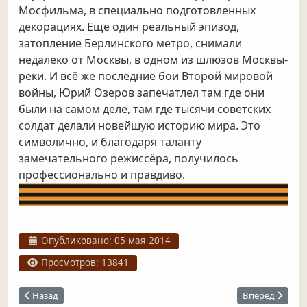
Мосфильма, в специально подготовленных
декорациях. Ещё один реальный эпизод,
затопление Берлинского метро, снимали
недалеко от Москвы, в одном из шлюзов Москвы-
реки. И всё же последние бои Второй мировой
войны, Юрий Озеров запечатлел там где они
были на самом деле, там где тысячи советских
солдат делали новейшую историю мира. Это
символично, и благодаря таланту
замечательного режиссёра, получилось
профессионально и правдиво.
Информация о материале
Опубликовано: 05 мая 2014
Просмотров: 13841
Предыдущий: Курск. 9 мая 1945 года
Следующий: Дн
Назад
Вперед