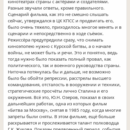
кинотеатрах страны с актёрами и создателями.
Разные звучали ответы, кроме правильного.
Сценарий фильма, как это не смешно слышать
сейчас, утверждался в ЦК КПСС и продвигать его,
было очень тяжело, приходилось многое менять и в
сценарии и непосредственно в ходе съёмок.
Режиссёра предупредили сразу, что снимать
киноэпопею нужно с Курской битвы, а о начале
войны, не может быть и речи. Это и понятно, ведь
тогда нужно было показать полный провал, как
политического, так и военного руководства страны.
Ниточка потянулась бы и дальше, не возможно
было бы обойти репрессии, расстрелы высшего
командования, отсталость в вооружении и техники,
стратегические просчёты лично Сталина и его
окружения. Всё это, Ю.Н. Озеров, показал в своих
дальнейших работах, одна из которых фильм
«Битва за Москву», снятая в 1985 году, когда многие
запреты были сняты. В этом фильме, ещё больше
раскрывается и прослеживается талант полководца
Г.К. Жукова. Показан предвоенный период, события