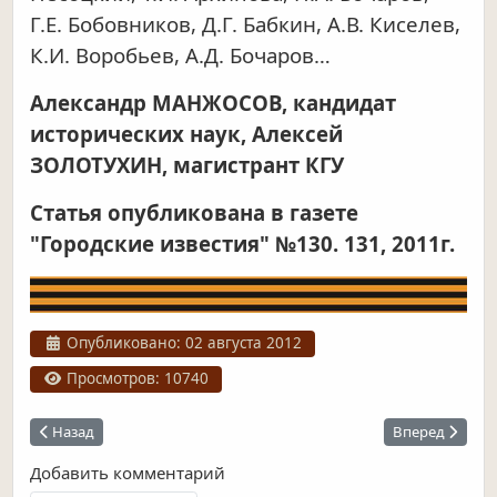
Г.Е. Бобовников, Д.Г. Бабкин, А.В. Киселев,
К.И. Воробьев, А.Д. Бочаров…
Александр МАНЖОСОВ, кандидат
исторических наук, Алексей
ЗОЛОТУХИН, магистрант КГУ
Статья опубликована в газете
"Городские известия" №130. 131, 2011г.
Информация о материале
Опубликовано: 02 августа 2012
Просмотров: 10740
Предыдущий: Оккупация Курска
Следующий: Ку
Назад
Вперед
Добавить комментарий