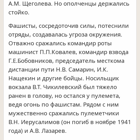
А.М. Щеголева. Но ополченцы держались
стойко.
Фашисты, сосредоточив силы, потеснили
отряды, создавалась угроза окружения.
Отважно сражались командир роты
машинист П.П.Ковалев, командир взвода
Г.Е.Бобовников, председатель месткома
дистанции пути Н.В. Самарин, И.К.
Нащекин и другие бойцы. Носильщик
вокзала В.Т. Чикилевский был тяжело
ранен в голову, но остался у пулемета,
ведя огонь по фашистам. Рядом с ним
мужественно сражались пулеметчики
В.Н. Иерусалимов (он погиб в ноябре 1941
года) и А.В. Лазарев.