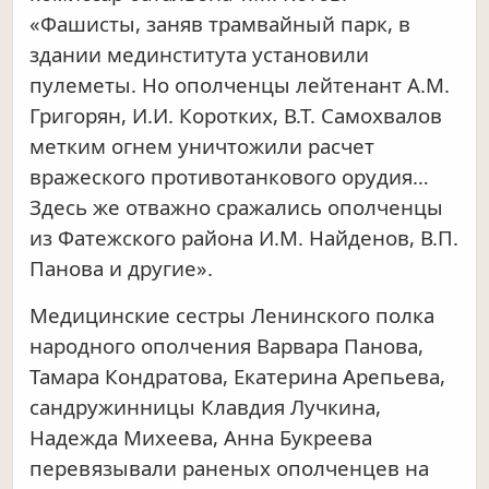
«Фашисты, заняв трамвайный парк, в
здании мединститута установили
пулеметы. Но ополченцы лейтенант A.M.
Григорян, И.И. Коротких, В.Т. Самохвалов
метким огнем уничтожили расчет
вражеского противотанкового орудия…
Здесь же отважно сражались ополченцы
из Фатежского района И.М. Найденов, В.П.
Панова и другие».
Медицинские сестры Ленинского полка
народного ополчения Варвара Панова,
Тамара Кондратова, Екатерина Арепьева,
сандружинницы Клавдия Лучкина,
Надежда Михеева, Анна Букреева
перевязывали раненых ополченцев на