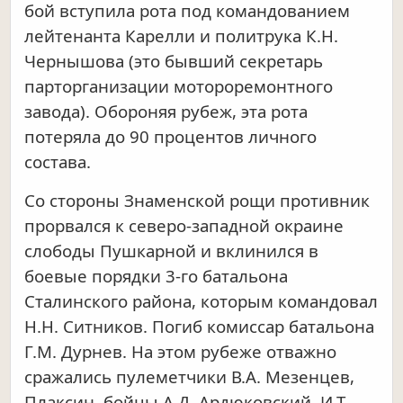
бой вступила рота под командованием
лейтенанта Карелли и политрука К.Н.
Чернышова (это бывший секретарь
парторганизации мотороремонтного
завода). Обороняя рубеж, эта рота
потеряла до 90 процентов личного
состава.
Со стороны Знаменской рощи противник
прорвался к северо-западной окраине
слободы Пушкарной и вклинился в
боевые порядки 3-го батальона
Сталинского района, которым командовал
Н.Н. Ситников. Погиб комиссар батальона
Г.М. Дурнев. На этом рубеже отважно
сражались пулеметчики В.А. Мезенцев,
Плаксин, бойцы А.Д. Ардюковский, И.Т.