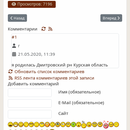
Просмотров: 7196
Предыдущий: Иорданский спуск
Следующий: Ле
Назад
Вперед
Комментарии
#1
г
21.05.2020, 11:39
я родилась Дмитровский рн Курская область
Обновить список комментариев
RSS лента комментариев этой записи
Добавить комментарий
Текст комментария
Имя (обязательное)
E-Mail (обязательное)
Сайт