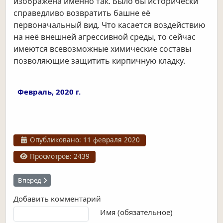
изображена именно так. Было бы исторически
справедливо возвратить башне её
первоначальный вид. Что касается воздействию
на неё внешней агрессивной среды, то сейчас
имеются всевозможные химические составы
позволяющие защитить кирпичную кладку.
Февраль, 2020 г.
Информация о материале
Опубликовано: 11 февраля 2020
Просмотров: 2439
Следующий: Архиерейский дом
Вперед
Добавить комментарий
Текст комментария
Имя (обязательное)