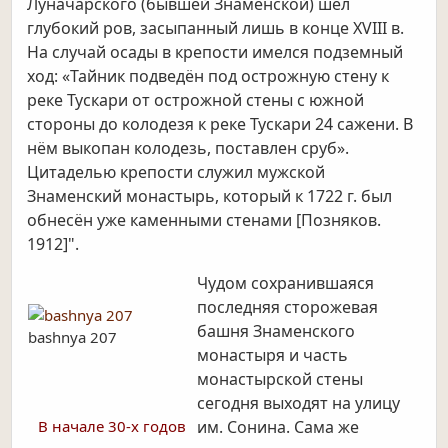
Луначарского (бывшей Знаменской) шёл
глубокий ров, засыпанный лишь в конце XVIII в.
На случай осады в крепости имелся подземный
ход: «Тайник подведён под острожную стену к
реке Тускари от острожной стены с южной
стороны до колодезя к реке Тускари 24 сажени. В
нём выкопан колодезь, поставлен сруб».
Цитаделью крепости служил мужской
Знаменский монастырь, который к 1722 г. был
обнесён уже каменными стенами [Позняков.
1912]".
Чудом сохранившаяся
последняя сторожевая
башня Знаменского
bashnya 207
монастыря и часть
монастырской стены
сегодня выходят на улицу
В начале 30-х годов
им. Сонина. Сама же