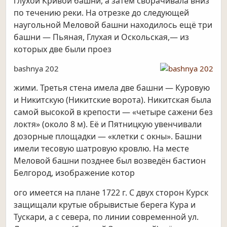
глухой Кривой башни, а затем сворачивала вниз
по течению реки. На отрезке до следующей
наугольной Меловой башни находилось ещё три
башни — Пьяная, Глухая и Оскольская,— из
которых две были проез
bashnya 202
жими. Третья стена имела две башни — Куровую
и Никитскую (Никитские ворота). Никитская была
самой высокой в крепости — «четыре сажени без
локтя» (около 8 м). Её и Пятницкую увенчивали
дозорные площадки — «клетки с окны». Башни
имели тесовую шатровую кровлю. На месте
Меловой башни позднее был возведён бастион
Белгород, изображение котор
ого имеется на плане 1722 г. С двух сторон Курск
защищали крутые обрывистые берега Кура и
Тускари, а с севера, по линии современной ул.