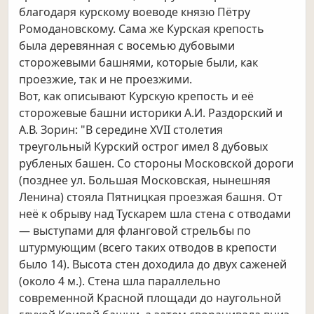
благодаря курскому воеводе князю Пётру
Ромодановскому. Сама же Курская крепость
была деревянная с восемью дубовыми
сторожевыми башнями, которые были, как
проезжие, так и не проезжими.
Вот, как описывают Курскую крепость и её
сторожевые башни историки А.И. Раздорский и
А.В. Зорин: "В середине XVII столетия
треугольный Курский острог имел 8 дубовых
рубленых башен. Со стороны Московской дороги
(позднее ул. Большая Московская, нынешняя
Ленина) стояла Пятницкая проезжая башня. От
неё к обрыву над Тускарем шла стена с отводами
— выступами для фланговой стрельбы по
штурмующим (всего таких отводов в крепости
было 14). Высота стен доходила до двух саженей
(около 4 м.). Стена шла параллельно
современной Красной площади до наугольной