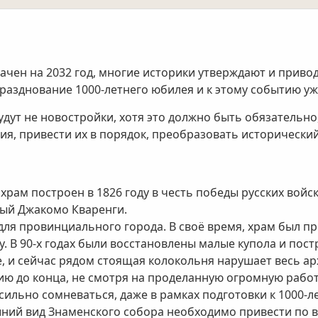
начен на 2032 год, многие историки утверждают и привод
празднование 1000-летнего юбилея и к этому событию уж
дут не новостройки, хотя это должно быть обязательно
я, привести их в порядок, преобразовать исторический
рам построен в 1826 году в честь победы русских войск
тый Джакомо Кваренги.
 для провинциального города. В своё время, храм был пр
. В 90-х годах были восстановлены малые купола и пос
е, и сейчас рядом стоящая колокольня нарушает весь а
ию до конца, не смотря на проделанную огромную работ
ильно сомневаться, даже в рамках подготовки к 1000-ле
шний вид Знаменского собора необходимо привести по 