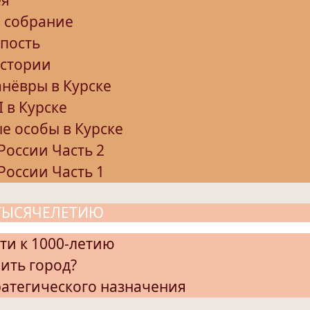
 собрание
епость
истории
нёвры в Курске
I в Курске
е особы в Курске
России Часть 2
России Часть 1
 ТЫСЯЧЕЛЕТИЮ
ути к 1000-летию
ить город?
ратегического назначения