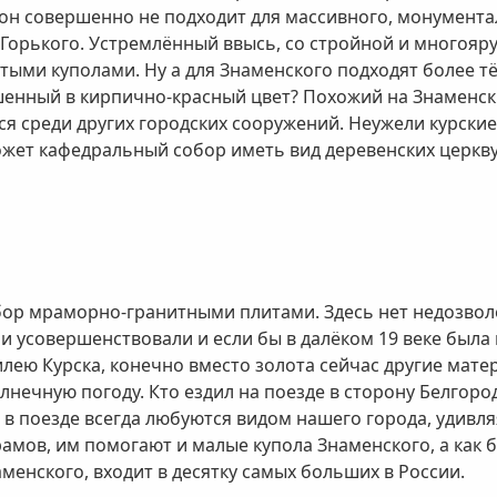
, он совершенно не подходит для массивного, монумент
л. Горького. Устремлённый ввысь, со стройной и многоя
лотыми куполами. Ну а для Знаменского подходят более 
енный в кирпично-красный цвет? Похожий на Знаменски
я среди других городских сооружений. Неужели курские
ожет кафедральный собор иметь вид деревенских церкв
бор мраморно-гранитными плитами. Здесь нет недозво
и усовершенствовали и если бы в далёком 19 веке была
илею Курска, конечно вместо золота сейчас другие мате
нечную погоду. Кто ездил на поезде в сторону Белгород
в поезде всегда любуются видом нашего города, удивля
рамов, им помогают и малые купола Знаменского, а как
менского, входит в десятку самых больших в России.