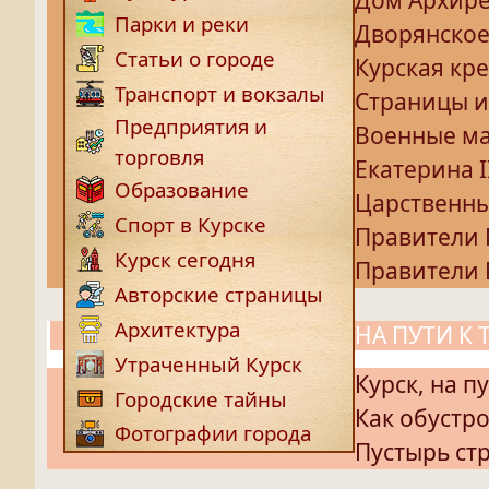
Парки и реки
Дворянское
Статьи о городе
Курская кр
Транспорт и вокзалы
Страницы 
Предприятия и
Военные ма
торговля
Екатерина I
Образование
Царственны
Спорт в Курске
Правители 
Курск сегодня
Правители 
Авторские страницы
Архитектура
НА ПУТИ К
Утраченный Курск
Курск, на п
Городские тайны
Как обустро
Фотографии города
Пустырь ст