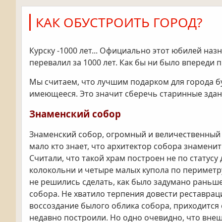
КАК ОБУСТРОИТЬ ГОРОД?
Курску -1000 лет... Официально этот юбилей наз
перевалил за 1000 лет. Как бы ни было впереди 
Мы считаем, что лучшим подарком для города бу
имеющееся. Это значит сберечь старинные здани
Знаменский собор
Знаменский собор, огромный и величественный х
мало кто знает, что архитектор собора знамени
Считали, что такой храм построен не по статусу
колокольни и четыре малых купола по периметру
не решились сделать, как было задумано раньш
собора. Не хватило терпения довести реставрац
воссоздание былого облика собора, приходится с
недавно построили. Но одно очевидно, что вне