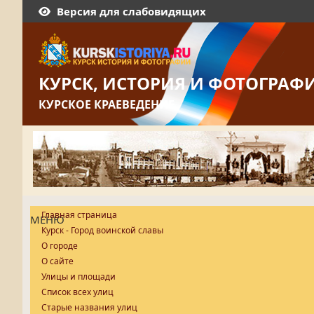
Версия для слабовидящих
КУРСК, ИСТОРИЯ И ФОТОГРАФ
КУРСКОЕ КРАЕВЕДЕНИЕ
Главная страница
МЕНЮ
Курск - Город воинской славы
О городе
О сайте
Улицы и площади
Список всех улиц
Старые названия улиц