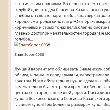
эстетическим правилам. Во первых это его цвет
голубой цвет это для Сергиево-Казанского на у
с небом он словно парит в облаках, сверкая зо
хорошо смотрелся кинотеатр «Октябрь», выкраш
коричневых и серых тонах великолепно смотритс
главных достопримечательностей города? Не м
голубое…
ZnamSobor 0038
Лучший вариант это облицевать Знаменский со
облика, и раньше переделывали, перестраивали 
золотом. И это обязательно нужно сделать к юб
замечательно бы смотрелся храм, особенно в сол
центра со стороны железной дороги. Пассажиры 
купола Воскресенского и Сергиево-Казанского х
главный купол! Тем более по размерам купол Зна