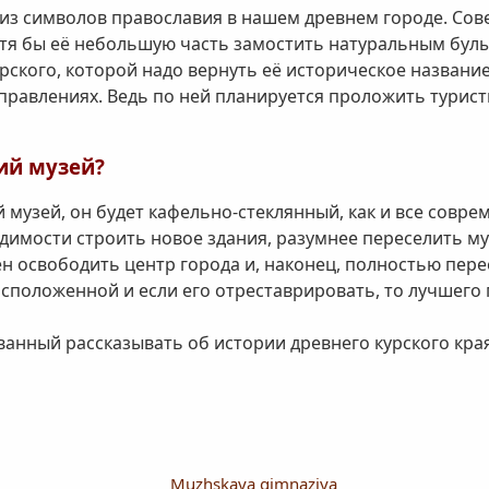
 из символов православия в нашем древнем городе. Со
тя бы её небольшую часть замостить натуральным булы
рского, которой надо вернуть её историческое названи
равлениях. Ведь по ней планируется проложить турис
ий музей?
й музей, он будет кафельно-стеклянный, как и все совр
димости строить новое здания, разумнее переселить му
ен освободить центр города и, наконец, полностью пер
сположенной и если его отреставрировать, то лучшего
званный рассказывать об истории древнего курского кра