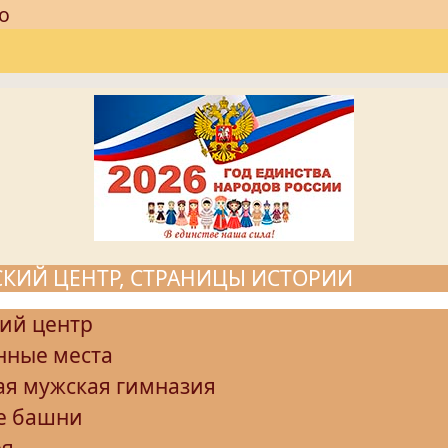
о
КИЙ ЦЕНТР, СТРАНИЦЫ ИСТОРИИ
ий центр
нные места
ая мужская гимназия
е башни
ея