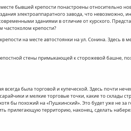
а месте бывшей крепости понастроены относительно но
здания электроаппаратного завода, что невозможно, ина
современными зданиями в отличие от курского. Представ
м частоколом крепости?
репости на месте автостоянки на ул. Сонина. Здесь в ме
репостной стены примыкающей к сторожевой башне, пож
всегда была торговой и купеческой. Здесь почти нечег
 сарайчики и мелкие торговые точки, какие то склады 
хотя бы похожий на «Пушкинский». Это будет уже не за 
оить прилегающую территорию, наконец, сделать набере