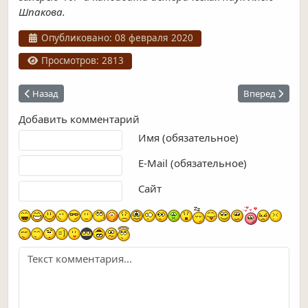
Шпакова.
Информация о материале
Опубликовано: 08 февраля 2020
Просмотров: 2813
Предыдущий: Исторический центр
Следующий: М
Назад
Вперед
Добавить комментарий
Текст комментария
Имя (обязательное)
E-Mail (обязательное)
Сайт