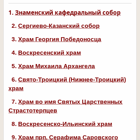
1.
Знаменский кафедральный собо
р
2.
Сергиево-Казанский собор
3.
Храм Георгия Победоносца
4.
Воскресенский храм
5.
Храм Михаила Архангела
6.
Свято-Троицкий (Нижнее-Троицкий)
храм
7.
Храм во имя Святых Царственных
Страстотерпцев
8.
Воскресенско-Ильинский храм
9.
Храм прп. Серафима Саровского