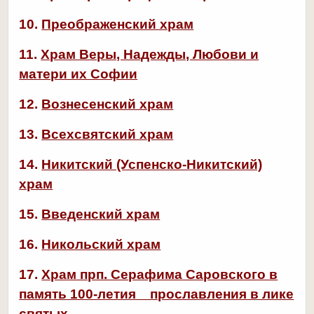
10.
Преображенский храм
11.
Храм Веры, Надежды, Любови и
матери их Софии
12.
Вознесенский храм
13.
Всехсвятский храм
14.
Никитский (Успенско-Никитский)
храм
15.
Введенский храм
16.
Никольский храм
17.
Храм прп. Серафима Саровского в
память 100-летия прославления в лике
святых