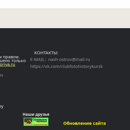
КОНТАКТЫ:
м правом.
E-MAIL:
nash-ostrov@mail.ru
ешено только
toriya.ru
https://vk.com/clubfotohistorykursk
их
ру
Наши друзья
Обновление сайта