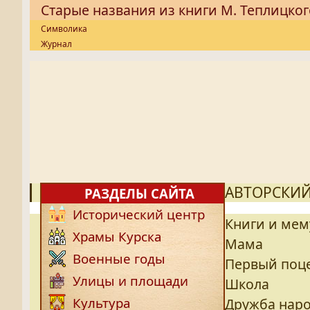
Старые названия из книги М. Теплицког
Символика
Журнал
АВТОРСКИЙ
РАЗДЕЛЫ САЙТА
Исторический центр
Книги и ме
Храмы Курска
Мама
Военные годы
Первый поц
Улицы и площади
Школа
Культура
Дружба нар