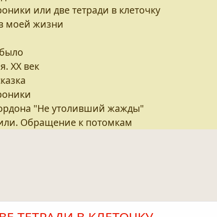
оники или две тетради в клеточку
в моей жизни
 было
. ХХ век
казка
роники
Гордона "Не утоливший жажды"
или. Обращение к потомкам