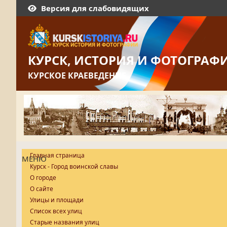
Версия для слабовидящих
КУРСК, ИСТОРИЯ И ФОТОГРАФ
КУРСКОЕ КРАЕВЕДЕНИЕ
Главная страница
МЕНЮ
Курск - Город воинской славы
О городе
О сайте
Улицы и площади
Список всех улиц
Старые названия улиц