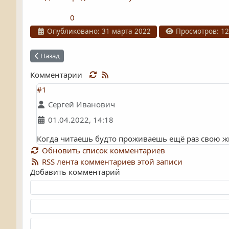
0
Информация о материале
Опубликовано: 31 марта 2022
Просмотров: 1
Предыдущий: Библиотека в моей жизни
Назад
Комментарии
#1
Сергей Иванович
01.04.2022, 14:18
Когда читаешь будто проживаешь ещё раз свою жи
Обновить список комментариев
RSS лента комментариев этой записи
Добавить комментарий
Текст комментария