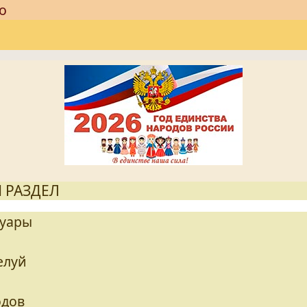
о
 РАЗДЕЛ
муары
елуй
одов