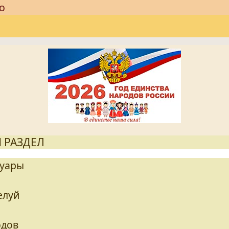
о
 РАЗДЕЛ
муары
елуй
одов