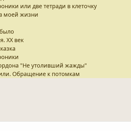
оники или две тетради в клеточку
в моей жизни
 было
. ХХ век
казка
роники
Гордона "Не утоливший жажды"
или. Обращение к потомкам