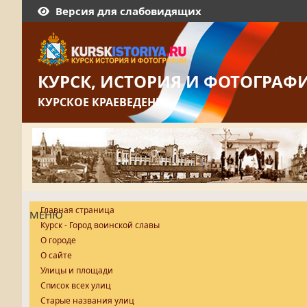
Версия для слабовидящих
КУРСК, ИСТОРИЯ И ФОТОГРАФ
КУРСКОЕ КРАЕВЕДЕНИЕ
Главная страница
МЕНЮ
Курск - Город воинской славы
О городе
О сайте
Улицы и площади
Список всех улиц
Старые названия улиц