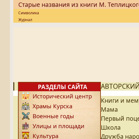
Старые названия из книги М. Теплицког
Символика
Журнал
АВТОРСКИЙ
РАЗДЕЛЫ САЙТА
Исторический центр
Книги и ме
Храмы Курска
Мама
Военные годы
Первый поц
Улицы и площади
Школа
Культура
Дружба нар