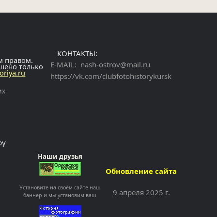
КОНТАКТЫ:
м правом.
E-MAIL:
nash-ostrov@mail.ru
ешено только
toriya.ru
https://vk.com/clubfotohistorykursk
их
ру
Наши друзья
Обновление сайта
Установите на своём сайте наш
9 апреля 2025 г.
баннер и мы установим ваш