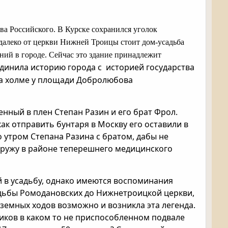
ва Российского. В Курске сохранился уголок
далеко от церкви Нижней Троицы стоит
дом-усадьба
ний в городе. Сейчас это здание принадлежит
единила историю города с историей государства
на холме у площади Добролюбова
енный в плен Степан Разин и его брат Фрол.
как отправить бунтаря в Москву его оставили в
о утром Степана Разина с братом, дабы не
аружу в районе теперешнего медицинского
 в усадьбу, однако имеют
ся воспоминания
адьбы Ромодановских до Нижнетроицкой церкви,
земных ходов возможно и возникла эта легенда.
иков в каком то не приспособленном подвале