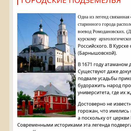
ГОРОДСКИЕ ПОДЗЕМЕЛЬЯ
Одна из легенд связанная
старинного города распо
воевод Ромодановских.
(Д
курскому археологическ
Российского. В Курск
(Барнышовской).
В 1671 году атаманом 
Существуют даже докум
подвале усадьбы прико
будоражить народ про
университета, где их ж
Достоверно не известн
горожан, что имелись
а поскольку от церкви
Современными историками эта легенда подверга