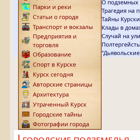
О подземных 
Парки и реки
Трагедия на 
Статьи о городе
Тайны Курски
Транспорт и вокзалы
Клады в дома
Случай на ул
Предприятия и
Полтергейст
торговля
"Дьявольские
Образование
Спорт в Курске
Курск сегодня
Авторские страницы
Архитектура
Утраченный Курск
Городские тайны
Фотографии города