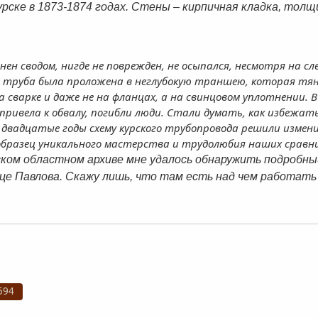
рске в 1873-1874 годах. Стены – кирпичная кладка, толщи
 сводом, нигде не поврежден, не осыпался, несмотря на след
 труба была проложена в неглубокую траншею, которая тянул
 сварке и даже не на фланцах, а на свинцовом уплотнении. 
привела к обвалу, погибли люди. Стали думать, как избежат
двадцатые годы схему курского трубопровода решили измен
образец уникального мастерства и трудолюбия наших сравни
ском областном архиве мне удалось обнаружить подробны
ице Павлова. Скажу лишь, что там есть над чем работат
594