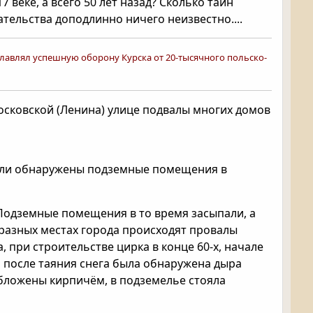
веке, а всего 50 лет назад? Сколько тайн
тельства доподлинно ничего неизвестно....
зглавлял успешную оборону Курска от 20-тысячного польско-
сковской (Ленина) улице подвалы многих домов
были обнаружены подземные помещения в
Подземные помещения в то время засыпали, а
 разных местах города происходят провалы
 при строительстве цирка в конце 60-х, начале
а после таяния снега была обнаружена дыра
обложены кирпичём, в подземелье стояла