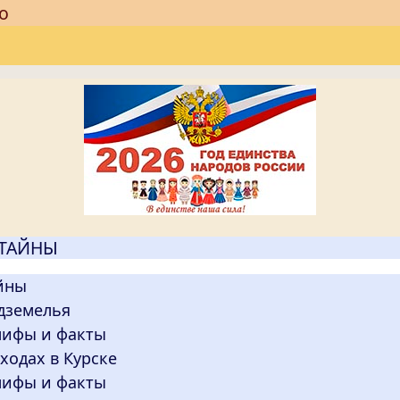
о
 ТАЙНЫ
йны
дземелья
мифы и факты
ходах в Курске
мифы и факты