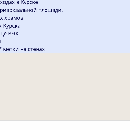
ходах в Курске
привокзальной площади.
х храмов
х Курска
ице ВЧК
ы
" метки на стенах