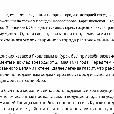
 с подземельями соединила историю города с историей государст
ложенный на холме у площади Добролюбова (Барнышовской). Не
ом Хлопонина). Это одно из самых старых сохранившихся строе
Одна из легенд связанная с подземельями со
ому музею.
е сохранился уголок старинного города расположенный 
донских казаков Яковлевым в Курск был привезён захвач
енты и доклад воеводы от 21 мая 1671 года. Перед тем 
ванного цепями к стене. Далее легенда гласит, что ран
вели по подземным ходам через весь город и вывели н
дал арестантский обоз.
о был ли, а может и сейчас есть подземный ход ведущий
 многочисленные провалы земли ведущие от здания ус
 Нижней Троицы можно было попасть в сеть Курских под
ется критике, действительно зачем оставлять преступн