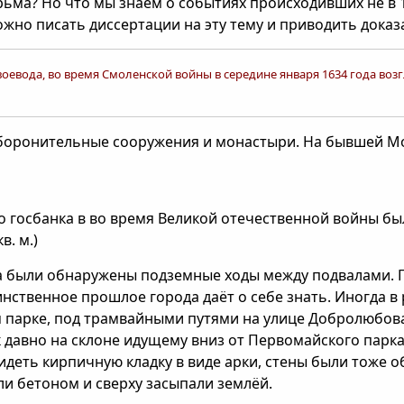
ьма? Но что мы знаем о событиях происходивших не в 17 
но писать диссертации на эту тему и приводить доказа
воевода, во время Смоленской войны в середине января 1634 года во
оборонительные сооружения и монастыри. На бывшей Мо
о госбанка в во время Великой отечественной войны 
. м.)
на были обнаружены подземные ходы между подвалами. 
инственное прошлое города даёт о себе знать. Иногда в
 парке, под трамвайными путями на улице Добролюбова,
к давно на склоне идущему вниз от Первомайского парк
идеть кирпичную кладку в виде арки, стены были тоже 
ли бетоном и сверху засыпали землёй.