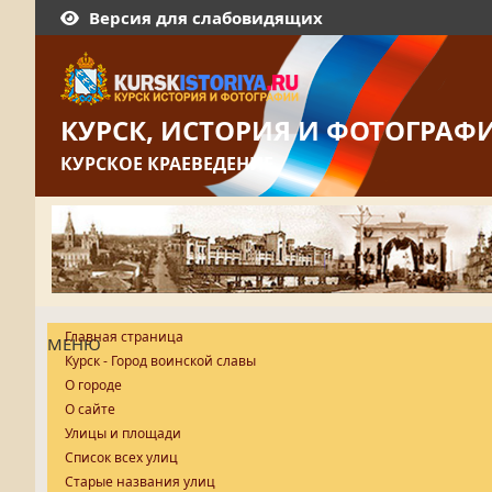
Версия для слабовидящих
КУРСК, ИСТОРИЯ И ФОТОГРАФ
КУРСКОЕ КРАЕВЕДЕНИЕ
Главная страница
МЕНЮ
Курск - Город воинской славы
О городе
О сайте
Улицы и площади
Список всех улиц
Старые названия улиц