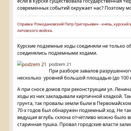
если в Курске существовала государственная тюр
современных событий окружает нас? Поэтому мож
Справка: Ромодановский Петр Григорьевич - князь, курский 
литовского войска.
Курские подземные ходы соединяли не только 
соединялись подземными ходами.
podzem 21
При разборе завалов разрушенног
несколько уровней большой площадью (до 100 кв
А при сносе домов при реконструкции ул. Лени
ходы из них закладывали кирпичной кладкой. Та
грунта, так провалы земли были в Первомайском
70-х годов был обнаружен подземный ход. Не та
ведущая вглубь склона отчётливо можно было в
старинная пушка. Провал городские власти зали