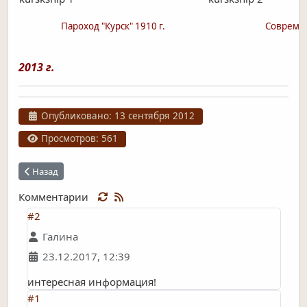
Пароход "Курск" 1910 г.
Современ
2013 г.
Информация о материале
Опубликовано: 13 сентября 2012
Просмотров: 561
Предыдущий: В Курске снимается кино
Назад
Комментарии
#2
Галина
23.12.2017, 12:39
интересная информация!
#1