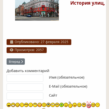
История улиц, 
Информация о материале
Опубликовано: 27 февраля 2025
Просмотров: 2057
Следующий: Верхняя Луговая
Вперед
Добавить комментарий
Текст комментария
Имя (обязательное)
E-Mail (обязательное)
Сайт