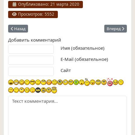
Информация о материале
Опубликовано: 21 марта 2020
Просмотров: 5552
Предыдущий: -История улиц и площадей-
Следующий: С
Назад
Вперед
Добавить комментарий
Текст комментария
Имя (обязательное)
E-Mail (обязательное)
Сайт