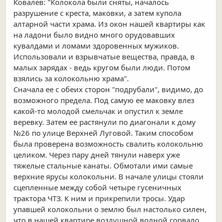
Ковалёв: "Колокола были сняты, началось
разрушение с креста, маковки, а затем купола
алтарной части храма. Из окон нашей квартиры как
на ладони было видно много орудовавших
кувалдами и ломами здоровенных мужиков.
Использовали и взрывчатые вещества, правда, в
малых зарядах - ведь кругом были люди. Потом
взялись за колокольню храма".
Сначала ее с обеих сторон "подрубали", видимо, до
возможного предела. Под самую ее маковку влез
какой-то молодой смельчак и опустил к земле
веревку. Затем ее растянули по диагонали к дому
№26 по улице Верхней Луговой. Таким способом
была проверена возможность свалить колокольню
целиком. Через пару дней тянули наверх уже
тяжелые стальные канаты. Обмотали ими самые
верхние ярусы колокольни. В начале улицы стояли
сцепленные между собой четыре гусеничных
трактора ЧТЗ. К ним и прикрепили тросы. Удар
упавшей колокольни о землю был настолько силен,
что в нашей квартире воздушной волной сорвало