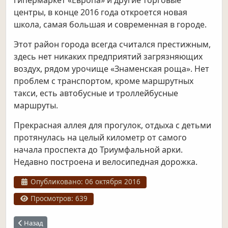
гипермаркет «Европа» и другие торговые
центры, в конце 2016 года откроется новая
школа, самая большая и современная в городе.
Этот район города всегда считался престижным,
здесь нет никаких предприятий загрязняющих
воздух, рядом урочище «Знаменская роща». Нет
проблем с транспортом, кроме маршрутных
такси, есть автобусные и троллейбусные
маршруты.
Прекрасная аллея для прогулок, отдыха с детьми
протянулась на целый километр от самого
начала проспекта до Триумфальной арки.
Недавно построена и велосипедная дорожка.
Информация о материале
Опубликовано: 06 октября 2016
Просмотров: 639
Предыдущий: Микрорайон "Северный"
Назад