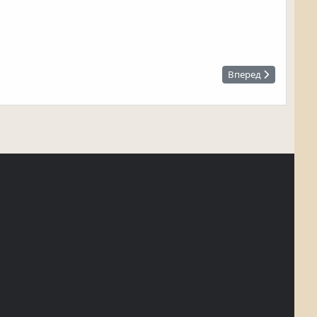
Следующий: PDF
Вперед