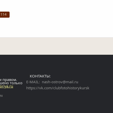
 114
КОНТАКТЫ:
м правом.
E-MAIL:
nash-ostrov@mail.ru
ешено только
toriya.ru
https://vk.com/clubfotohistorykursk
их