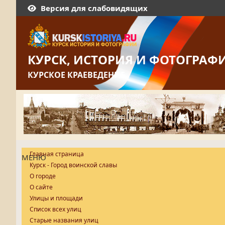
Версия для слабовидящих
КУРСК, ИСТОРИЯ И ФОТОГРАФ
КУРСКОЕ КРАЕВЕДЕНИЕ
Главная страница
МЕНЮ
Курск - Город воинской славы
О городе
О сайте
Улицы и площади
Список всех улиц
Старые названия улиц