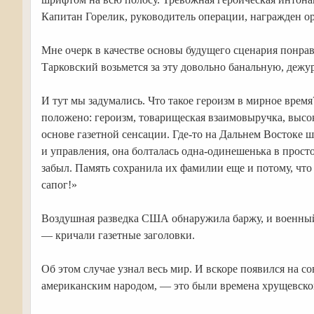
Капитан Горелик, руководитель операции, награжден о
Мне очерк в качестве основы будущего сценария понрави
Тарковский возьмется за эту довольно банальную, дежу
И тут мы задумались. Что такое героизм в мирное время
положено: героизм, товарищеская взаимовыручка, высо
основе газетной сенсации. Где-то на Дальнем Востоке ш
и управления, она болталась одна-одинешенька в прост
забыл. Память сохранила их фамилии еще и потому, что
сапог!»
Воздушная разведка США обнаружила баржу, и военный 
— кричали газетные заголовки.
Об этом случае узнал весь мир. И вскоре появился на 
американским народом, — это были времена хрущевско