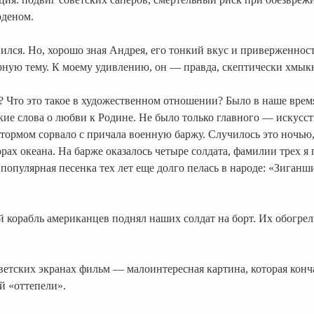
рденом.
лся. Но, хорошо зная Андрея, его тонкий вкус и приверженность
рную тему. К моему удивлению, он — правда, скептически хмыкн
? Что это такое в художественном отношении? Было в наше время
кие слова о любви к Родине. Не было только главного — искусс
тормом сорвало с причала военную баржу. Случилось это ночью, 
орах океана. На барже оказалось четыре солдата, фамилии трех 
 популярная песенка тех лет еще долго пелась в народе: «Зига
корабль американцев поднял наших солдат на борт. Их обогрел
советских экранах фильм — малоинтересная картина, которая ко
й «оттепели».