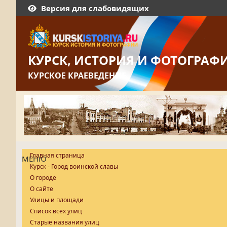
Версия для слабовидящих
КУРСК, ИСТОРИЯ И ФОТОГРАФ
КУРСКОЕ КРАЕВЕДЕНИЕ
Главная страница
МЕНЮ
Курск - Город воинской славы
О городе
О сайте
Улицы и площади
Список всех улиц
Старые названия улиц