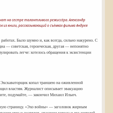
 женат на сестре талантливого режиссёра. Александр
 из книги, рассказывающий о съёмках фильма Андрея
работах. Было шумно и, как всегда, сильно накурено. С
одна — советская, героическая, другая — непонятно
улировать легче: хотелось обращения к экзистенции
. Экскаваторщик копал траншею на оживленной
общил властям. Журналист описывает эвакуацию
тите, подумайте, — закончил Михаил Ильич.
нужную страницу. «Эхо войны» — заголовок жирным
вании мин и снарядов, спасение города и его жителей.