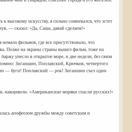
 к высокому искусству, я сильно сомневался, что эстет
ув, — сказал: «Да, Саша, давай сделаем!»
 немало фильмов, где все присутствовало, что
тва. Позже на экраны страны вышел фильм, тоже на
баржу унесло в открытое море, и две недели, без связи
я помню: Зиганшин, Поплавский, Крючков, четвертого
ншин — буги! Поплавский — рок! Зиганшин съел один
и, накормили. «Американские моряки спасли русских!»
нчалась апофеозом дружбы между советским и