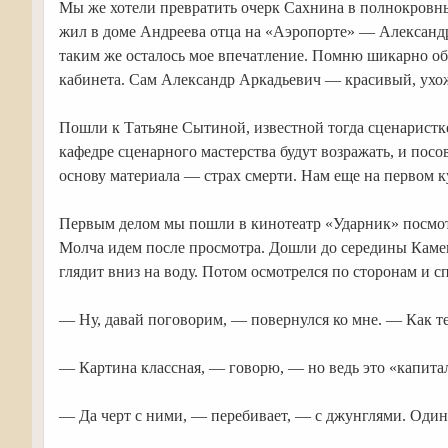
Мы же хотели превратить очерк Сахнина в полнокровный
жил в доме Андреева отца на «Аэропорте» — Александр 
таким же осталось мое впечатление. Помню шикарно об
кабинета. Сам Александр Аркадьевич — красивый, ухож
Пошли к Татьяне Сытиной, известной тогда сценаристке
кафедре сценарного мастерства будут возражать, и пос
основу материала — страх смерти. Нам еще на первом к
Первым делом мы пошли в кинотеатр «Ударник» посмотр
Молча идем после просмотра. Дошли до середины Камен
глядит вниз на воду. Потом осмотрелся по сторонам и 
— Ну, давай поговорим, — повернулся ко мне. — Как т
— Картина классная, — говорю, — но ведь это «капит
— Да черт с ними, — перебивает, — с джунглями. Один