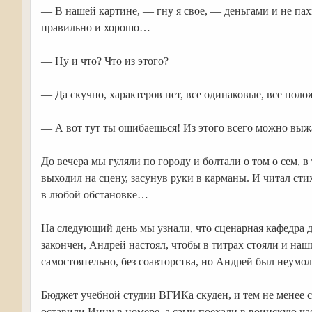
— В нашей картине, — гну я свое, — деньгами и не пахн
правильно и хорошо…
— Ну и что? Что из этого?
— Да скучно, характеров нет, все одинаковые, все пол
— А вот тут ты ошибаешься! Из этого всего можно вы
До вечера мы гуляли по городу и болтали о том о сем, 
выходил на сцену, засунув руки в карманы. И читал сти
в любой обстановке…
На следующий день мы узнали, что сценарная кафедра д
закончен, Андрей настоял, чтобы в титрах стояли и н
самостоятельно, без соавторства, но Андрей был неумо
Бюджет учебной студии ВГИКа скуден, и тем не менее с
оставили Инну в номере, а сами поехали в воинскую ча