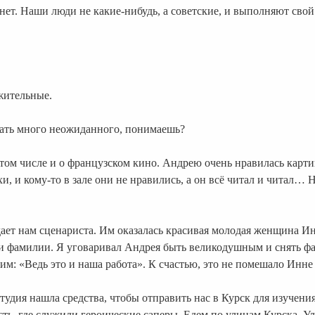
ет. Наши люди не какие-нибудь, а советские, и выполняют свой 
ожительные.
жать много неожиданного, понимаешь?
в том числе и о французском кино. Андрею очень нравилась карти
хи, и кому-то в зале они не нравились, а он всё читал и читал…
ает нам сценариста. Им оказалась красивая молодая женщина Ин
аши фамилии. Я уговаривал Андрея быть великодушным и снять ф
лим: «Ведь это и наша работа». К счастью, это не помешало Инн
тудия нашла средства, чтобы отправить нас в Курск для изучени
сть, где служили героические саперы. Едем по улицам Курска. У