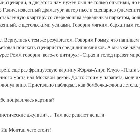
 сценарий, а для этого нам нужен был не только опытный, но и
Галич, известный драматург, автор пьес и сценариев (знамениты
ставленную квартиру со сверкающим зеркальным паркетом, боль
енный, с щегольскими усиками. Говорил мягким, бархатным голо
. Вернулись с тем же результатом. Говорим Ромму, что напишем
оветовал поискать сценариста среди дипломников. А мы уже нач
урсе Ромм говорил, кого-то цитируя: «Страх и голод правят мир
еть еще раз французскую картину Жоржа-Анри Клузо «Плата за
ного моста над Москвой-рекой. Долго стоим у парапета, молчи
сплюнул вниз. Пристально наблюдал, как бомбочка-слюна летела,
ебе понравилась картина?
алистические джунгли»… Там все решают деньги.
 Ив Монтан чего стоит!