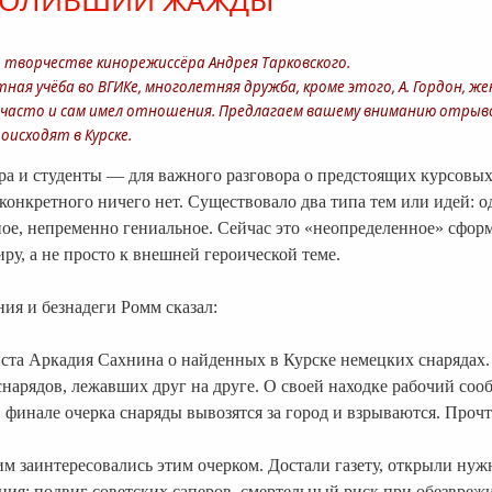
УТОЛИВШИЙ ЖАЖДЫ"
о творчестве кинорежиссёра Андрея Тарковского.
стная учёба во ВГИКе, многолетняя дружба, кроме этого, А. Гордон,
м часто и сам имел отношения. Предлагаем вашему вниманию отрывок
оисходят в Курске.
ра и студенты — для важного разговора о предстоящих курсовых 
 конкретного ничего нет. Существовало два типа тем или идей: 
ое, непременно гениальное. Сейчас это «неопределенное» сформ
ру, а не просто к внешней героической теме.
ния и безнадеги Ромм сказал:
ста Аркадия Сахнина о найденных в Курске немецких снарядах
снарядов, лежавших друг на друге. О своей находке рабочий со
 финале очерка снаряды вывозятся за город и взрываются. Проч
ким заинтересовались этим очерком. Достали газету, открыли 
ия: подвиг советских саперов, смертельный риск при обезврежи