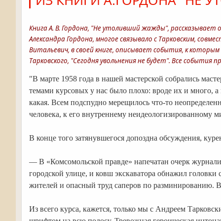
ИЗ КНИГИ А.ГОРДОНА "НЕ 
Книга А. В. Гордона, "Не утоливший жажды", рассказывает 
Александра Гордона, многое связывало с Тарковским, совме
Витальевич, в своей книге, описывает события, к которы
Тарковского, "Сегодня увольнения не будет". Все события пр
"В марте 1958 года в нашей мастерской собрались масте
темами курсовых у нас было плохо: вроде их и много, а
какая. Всем подспудно мерещилось что-то неопределенн
человека, к его внутреннему неидеологизированному ми
В конце того затянувшегося допоздна обсуждения, куре
— В «Комсомольской правде» напечатан очерк журнали
городской улице, и ковш экскаватора обнажил головки 
жителей и опасный труд саперов по разминированию. В
Из всего курса, кажется, только мы с Андреем Тарковс
шрифтом на всю полосу. Тревожная героическая интонац