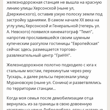
железнодорожная станция не вышла на красную
линию улицы Херсонской (ныне ул,
Дзержинского), оставив узкую полоску земли под
застройку зданиями. В самом начале XX века на
углу улиц Херсонской и Генеральной (теперь ул.
А. Невского) появился кинематограф "Темп",
напротив прославившейся своим шумным
купеческим разгулом гостиницы "Европейская"
сейчас здесь размещается торгово-
развлекательный центр "ГриНН".
Железнодорожное полотно подходило с юга к
стальным мостам, перекинутым через реку
Тускарь, а далее рельсы пересекали улицу
Мурановскую (ныне ул. Сонина) и разветвлялись
по территории станции...
Когда моя семья после демобилизации отца
вернулась из-за границы в свою довоенную
квартиру на улице Добролюбова, отец с матерью