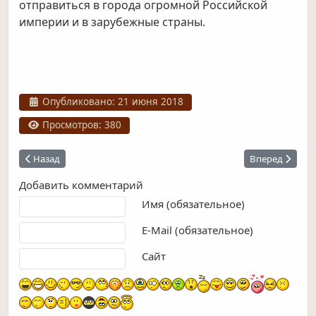
отправиться в города огромной Российской
империи и в зарубежные страны.
Информация о материале
Опубликовано: 21 июня 2018
Просмотров: 380
Предыдущий: Вокзал в Курске. Проектирование и строительств
Следующий: Из
Назад
Вперед
Добавить комментарий
Текст комментария
Имя (обязательное)
E-Mail (обязательное)
Сайт