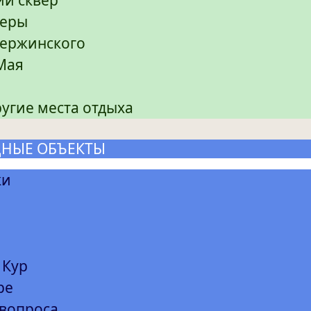
веры
зержинского
 Мая
ругие места отдыха
ДНЫЕ ОБЪЕКТЫ
ки
 Кур
ре
 вопроса