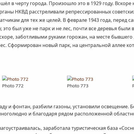
ошёл в черту города. Произошло это в 1929 году. Вскор
 органы НКВД расстреливали репрессированных советских
тчикам для тех же целей. В феврале 1943 года, перед 
ду, это был уже не парк и не лес, почти все деревья бы
вскоре, заботливыми руками горожан, на месте бывшего
лес. Сформирован новый парк, на центральной аллее ко
Photo 772
Photo 773
наду и фонтан, разбили газоны, установили освещение. 
ь многолюдно и благодаря рядом расположенной областн
лагоустраивалась, заработала туристическая база «Сос