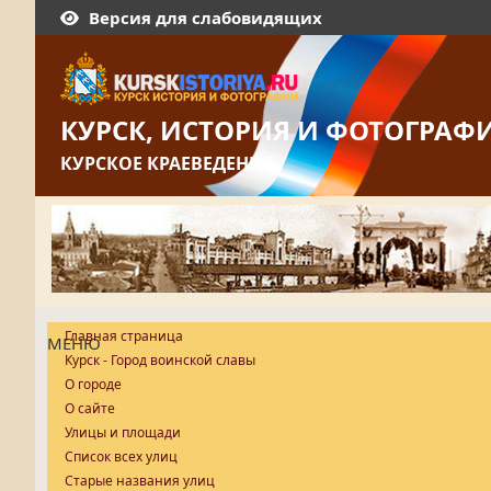
Версия для слабовидящих
КУРСК, ИСТОРИЯ И ФОТОГРАФ
КУРСКОЕ КРАЕВЕДЕНИЕ
Главная страница
МЕНЮ
Курск - Город воинской славы
О городе
О сайте
Улицы и площади
Список всех улиц
Старые названия улиц