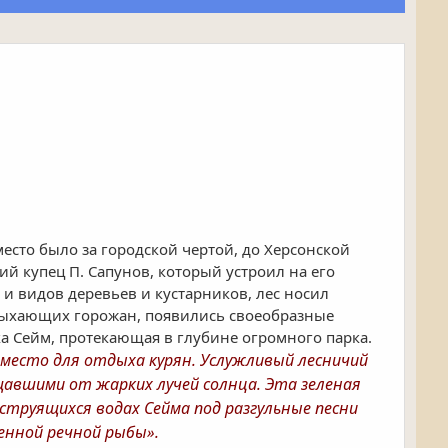
место было за городской чертой, до Херсонской
ий купец П. Сапунов, который устроил на его
 и видов деревьев и кустарников, лес носил
дыхающих горожан, появились своеобразные
ка Сейм, протекающая в глубине огромного парка.
е место для отдыха курян. Услужливый лесничий
щавшими от жарких лучей солнца. Эта зеленая
труящихся водах Сейма под разгульные песни
енной речной рыбы».