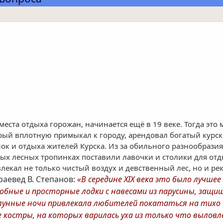
еста отдыха горожан, начинается ещё в 19 веке. Тогда это 
орый вплотную примыкал к городу, арендовал богатый курск
ок и отдыха жителей Курска. Из за обильного разнообразия
ых лесных тропинках поставили лавочки и столики для от
лекал не только чистый воздух и девственный лес, но и ре
раевед В. Степанов:
«В середине XIX века это было лучше
бные и просторные лодки с навесами из парусины, защи
лунные ночи привлекала любителей покататься на тихо с
 костры, на которых варилась уха из только что выловл