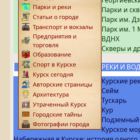
Парки и реки
Парки и ск
Статьи о городе
Парк им. Д
Транспорт и вокзалы
Парк им. 1
Предприятия и
ВДНХ
торговля
Скверы и д
Образование
Спорт в Курске
РЕКИ И ВО
Курск сегодня
Курские ре
Авторские страницы
Сейм
Архитектура
Тускарь
Утраченный Курск
Кур
Городские тайны
Подземный
Фотографии города
Курское мо
Набережная в Курске: история одного