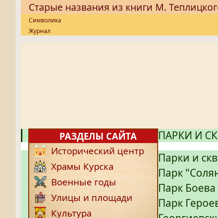
Старые названия из книги М. Теплицког
Символика
Журнал
ПАРКИ И С
РАЗДЕЛЫ САЙТА
Исторический центр
Парки и ск
Храмы Курска
Парк "Соля
Военные годы
Парк Боева
Улицы и площади
Парк Герое
Культура
Георгиевск