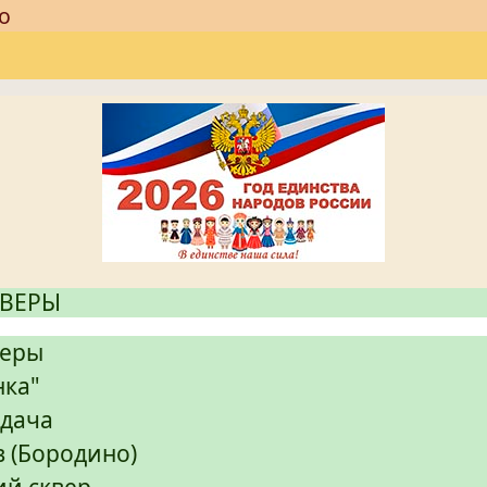
о
КВЕРЫ
веры
нка"
 дача
в (Бородино)
ий сквер