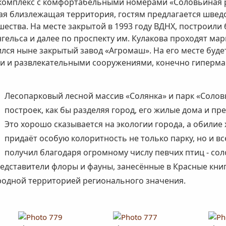
 комплекс с комфортабельными номерами «Соловьиная р
я близлежащая территория, гостям предлагается шведс
шества. На месте закрытой в 1993 году ВДНХ, построил
гельса и далее по проспекту им. Кулакова проходят мар
ся ныне закрытый завод «Агромаш». На его месте буде
ми и развлекательными сооружениями, конечно гиперма
Лесопарковый лесной массив «Солянка» и парк «Солов
построек, как бы разделяя город, его жилые дома и п
Это хорошо сказывается на экологии города, а обилие 
придаёт особую колоритность не только парку, но и в
получил благодаря огромному числу певчих птиц - сол
редставители флоры и фауны, занесённые в Красные книги
родной территорией регионального значения.