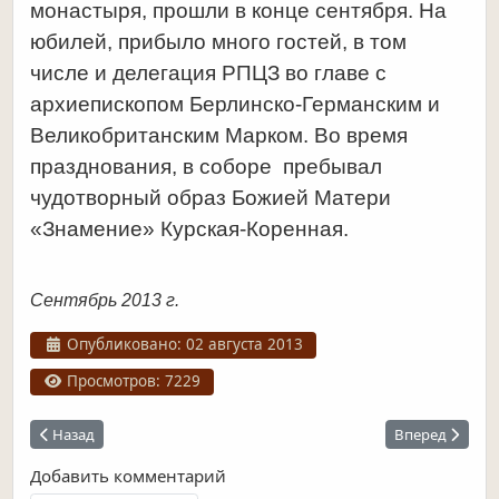
монастыря, прошли в конце сентября. На
юбилей, прибыло много гостей, в том
числе и делегация РПЦЗ во главе с
архиепископом Берлинско-Германским и
Великобританским Марком. Во время
празднования, в соборе пребывал
чудотворный образ Божией Матери
«Знамение» Курская-Коренная.
Сентябрь 2013 г.
Информация о материале
Опубликовано: 02 августа 2013
Просмотров: 7229
Предыдущий: Коренная пустынь
Следующий: А
Назад
Вперед
Добавить комментарий