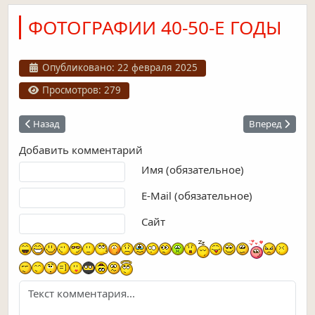
ФОТОГРАФИИ 40-50-Е ГОДЫ
Информация о материале
Опубликовано: 22 февраля 2025
Просмотров: 279
Предыдущий: Фотографии 80-е и 90-е годы
Следующий: Ку
Назад
Вперед
Добавить комментарий
Текст комментария
Имя (обязательное)
E-Mail (обязательное)
Сайт