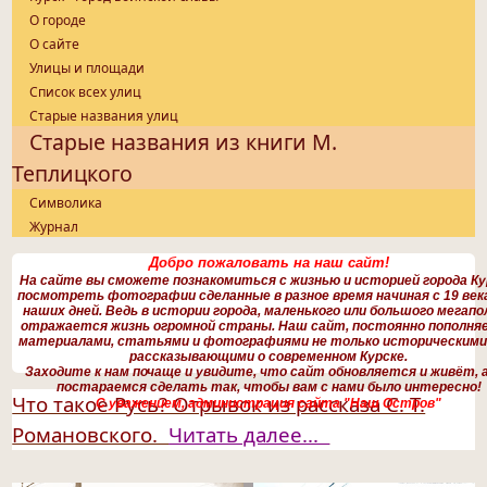
О городе
О сайте
Улицы и площади
Список всех улиц
Старые названия улиц
Старые названия из книги М.
Теплицкого
Символика
Журнал
Добро пожаловать на наш сайт!
На сайте вы сможете познакомиться с жизнью и историей города Ку
посмотреть фотографии сделанные в разное время начиная с 19 века
наших дней. Ведь в истории города, маленького или большого мегапо
отражается жизнь огромной страны. Наш сайт, постоянно пополня
материалами, статьями и фотографиями не только историческими,
рассказывающими о современном Курске.
Заходите к нам почаще и увидите, что сайт обновляется и живёт, 
постараемся сделать так, чтобы вам с нами было интересно!
Что такое Русь? Отрывок из рассказа С. Т.
С уважением, администрация сайта "Наш Остров"
Романовского.
Читать далее...